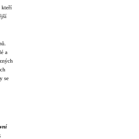
 kteří
jší
hů.
lé a
ůzných
ích
y se
vní
k