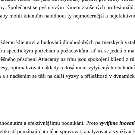
lužby. Společnost se pyšní svým týmem zkušených profesionálů,
, aby mohli klientům nabídnout ty nejmodernější a nejefektivně
každému klientovi a budování dlouhodobých partnerských vzta
míru specifickým potřebám a požadavkům, ať už se jedná o ma
ěšného působení Attacamy na trhu jsou spokojení klienti z r
ocesy, optimalizovat náklady a dosáhnout vytyčených obchodn
a s nadšením se těší na další výzvy a příležitosti v dynamick
ozhodnutím a efektivnějšímu podnikání. Proto
vyvíjíme inovati
elikostí pomáhají data lépe spravovat, analyzovat a využívat 