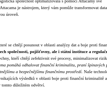
ogistická společnost optimalizovala s pomocí Attacamy své
. Attacama je nástrojem, který vám pomůže transformovat data
vou úroveň.
eré se chtějí posunout v oblasti analýzy dat a boje proti fina
h společnosti, pojišťovny, ale i státní instituce a regulač
chny, kteří chtějí zefektivnit své procesy, minimalizovat rizik
ama pomáhá odhalovat finanční kriminalitu, praní špinavých 
entnějšímu a bezpečnějšímu finančnímu prostředí.
Naše technol
ikajících výsledků v oblasti boje proti finanční kriminalitě a
v tomto důležitém odvětví.