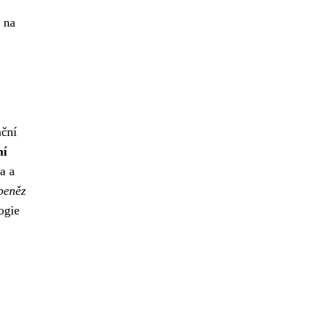
 na
nční
ní
a a
peněz
ogie