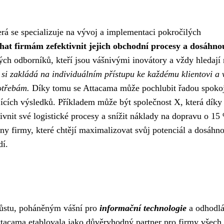
erá se specializuje na vývoj a implementaci pokročilých
at firmám zefektivnit jejich obchodní procesy a dosáhno
h odborníků, kteří jsou vášnivými inovátory a vždy hledají
 si zakládá na individuálním přístupu ke každému klientovi a 
potřebám.
Díky tomu se Attacama může pochlubit řadou spoko
jících výsledků. Příkladem může být společnost X, která díky
vnit své logistické procesy a snížit náklady na dopravu o 15
 firmy, které chtějí maximalizovat svůj potenciál a dosáhno
í.
 růstu, poháněným vášní pro
informační technologie
a odhodl
ttacama etablovala jako důvěryhodný partner pro firmy všech