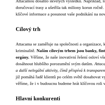
Attacamou dosáhlo skvělých výsledků. Například, l
doručovací trasy a ušetřila tak miliony korun ročně
klíčové informace a posunout vaše podnikání na no
Cílový trh
Attacama se zaměřuje na společnosti a organizace, kt
kriminalitě.
Naším cílovým trhem jsou banky, fintec
orgány.
Věříme, že naše inovativní řešení osloví vše
dosáhnout hlubšího porozumění svým datům.
Attac
a další nelegální aktivity, čímž přispívá k transpar
již pomáhá řadě klientů po celém světě dosahovat vyn
věříme, že i v budoucnu budeme hrát klíčovou roli 
Hlavní konkurenti