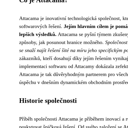
Co je Attacama?
Attacama je inovativní technologická společnost, kt
softwarových řešení.
Jejím hlavním cílem je pomáh
lepších výsledků.
Attacama se pyšní týmem zkušenýc
způsoby, jak posunout hranice možného.
Společnost
se snaží najít řešení šité na míru jeho specifickým 
zákazníků, kteří dosahují díky jejím řešením vynika
implementaci softwaru od Attacamy dokázala zefekti
Attacama je tak důvěryhodným partnerem pro všechny
úspěchu v dnešním dynamickém obchodním prostřed
Historie společnosti
Příběh společnosti Attacama je příběhem inovací a
poskytovat špičková řešení. Od svého založení se A