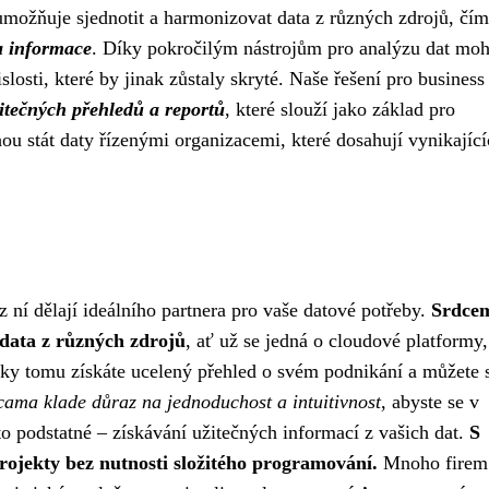
 umožňuje sjednotit a harmonizovat data z různých zdrojů, čí
na informace
. Díky pokročilým nástrojům pro analýzu dat mo
slosti, které by jinak zůstaly skryté. Naše řešení pro business
itečných přehledů a reportů
, které slouží jako základ pro
ou stát daty řízenými organizacemi, které dosahují vynikajíc
z ní dělají ideálního partnera pro vaše datové potřeby.
Srdce
 data z různých zdrojů
, ať už se jedná o cloudové platformy,
íky tomu získáte ucelený přehled o svém podnikání a můžete 
cama klade důraz na jednoduchost a intuitivnost
, abyste se v
 to podstatné – získávání užitečných informací z vašich dat.
S
ojekty bez nutnosti složitého programování.
Mnoho firem 