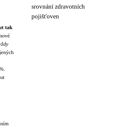
srovnání zdravotních
pojišťoven
ut tak
 nové
vždy
jených
 %.
ut
áním