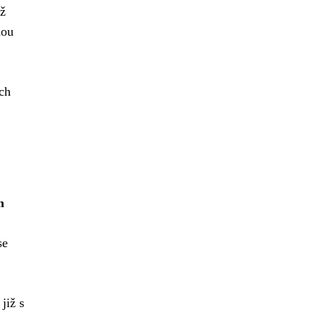
mž
hou
ích
m
se
již s