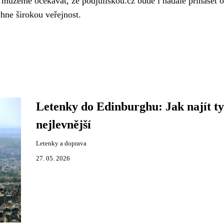
 můžeme očekávat, že podjuliskou.cz bude i nadále přinášet 
chne širokou veřejnost.
Letenky do Edinburghu: Jak najít ty
nejlevnější
Letenky a doprava
27. 05. 2026