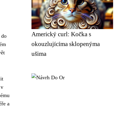
Americký curl: Kočka s
 do
okouzlujícíma sklopenýma
ném
vět
ušima
it
 v
svému
éře a