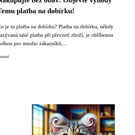
Nakupujte bez obav: Objevte výhody
Temu platba na dobírku!
o je to platba na dobírku? Platba na dobírku, někdy
azývaná také platba při převzetí zboží, je oblíbenou
olbou pro mnoho zákazníků,...
statní