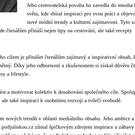
Jeho cestovatelská povaha ho zavedla do mnoha 
světa, kde sbíral inspiraci pro svou práci a objev
nové módní trendy a kulturní zajímavosti. Tyto z
e čtenářům přináší nejen tipy na cestování, ale také recepty
ho cílem je přinášet čtenářům zajímavý a inspirativní obsah, 
odnětný. Díky jeho odbornosti a zkušenostem si získal důvěru č
sy a lifestyle.
ést a motivovat kolektiv k dosahování společného cíle. Spolu
, ale také inspirací k osobnímu rozvoji a tvůrčí svobodě.
m nových trendů v oblasti mediálního obsahu. Jeho ambice a
 podjuliskou.cz zůstal špičkovým zdrojem inspirace a zábavy