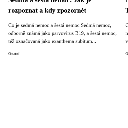
Sedmá a šestá nemoc: Jak je
rozpoznat a kdy zpozornět
Co je sedmá nemoc a šestá nemoc Sedmá nemoc,
C
odborně známá jako parvovirus B19, a šestá nemoc,
n
též označovaná jako exanthema subitum...
v
Ostatní
O