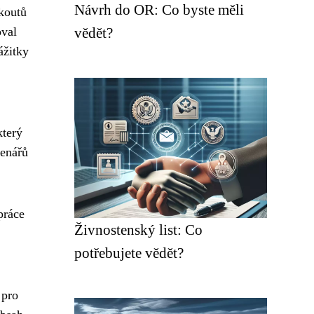
Návrh do OR: Co byste měli
koutů
oval
vědět?
ážitky
který
tenářů
práce
Živnostenský list: Co
potřebujete vědět?
 pro