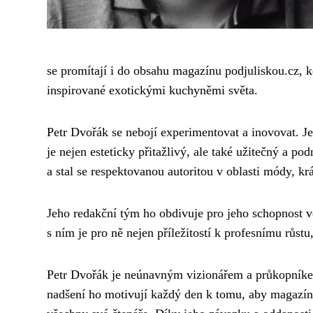
se promítají i do obsahu magazínu podjuliskou.cz, kd
inspirované exotickými kuchyněmi světa.
Petr Dvořák se nebojí experimentovat a inovovat. Je
je nejen esteticky přitažlivý, ale také užitečný a p
a stal se respektovanou autoritou v oblasti módy, krá
Jeho redakční tým ho obdivuje pro jeho schopnost v
s ním je pro ně nejen příležitostí k profesnímu růstu
Petr Dvořák je neúnavným vizionářem a průkopníke
nadšení ho motivují každý den k tomu, aby magazín