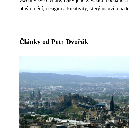
všechny své čtenáře. Díky jeho závazku a oddanosti
plný umění, designu a kreativity, který osloví a nad
Články od Petr Dvořák