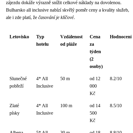
zájezdu dokáže výrazně snížit celkové náklady na dovolenou.
Bulharsko all inclusive nabízí skvělý poměr ceny a kvality služeb,
ale i zde platí, že
časování je klíčové
.
Letovisko
Typ
Vzdálenost
Cena
Hodnocení
hotelu
od pláže
za
týden
(2
osoby)
Slunečné
4* All
50 m
od 12
8.2/10
pobřeží
Inclusive
000
Kč
Zlaté
4* All
100 m
od 14
8.5/10
písky
Inclusive
500
Kč
Albena
5* All
30 m
od 18
8.8/10