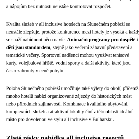
a nápojům bez nutnosti neustále kontrolovat rozpočet.
Kvalita služeb v all inclusive hotelech na Slunečném pobřeží se
neustále zlepšuje, protože konkurence mezi hotely je vysoká a každ
se snaží nabídnout něco navíc.
Animační programy pro dospělé i
děti jsou standardem
, stejně jako večerní zábavní představení a
tematické večery. Sportovní nadšenci mohou využívat tenisové
kurty, volejbalová hřiště, vodní sporty a další aktivity, které jsou
často zahrnuty v ceně pobytu.
Poloha Slunečného pobřeží umožňuje také výlety do okolí, přičemž
mnoho hotelů nabízí organizované zájezdy do historických měst
nebo přírodních zajímavostí. Kombinace kvalitního ubytování,
komplexních služeb a atraktivní lokality činí z této oblasti ideální
místo pro dovolenou ve stylu all inclusive v Bulharsku.
Zlaté písky nabídka all inclusive resortů