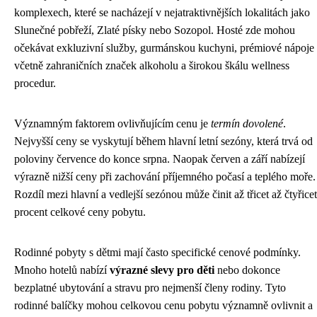
komplexech, které se nacházejí v nejatraktivnějších lokalitách jako
Slunečné pobřeží, Zlaté písky nebo Sozopol. Hosté zde mohou
očekávat exkluzivní služby, gurmánskou kuchyni, prémiové nápoje
včetně zahraničních značek alkoholu a širokou škálu wellness
procedur.
Významným faktorem ovlivňujícím cenu je
termín dovolené
.
Nejvyšší ceny se vyskytují během hlavní letní sezóny, která trvá od
poloviny července do konce srpna. Naopak červen a září nabízejí
výrazně nižší ceny při zachování příjemného počasí a teplého moře.
Rozdíl mezi hlavní a vedlejší sezónou může činit až třicet až čtyřicet
procent celkové ceny pobytu.
Rodinné pobyty s dětmi mají často specifické cenové podmínky.
Mnoho hotelů nabízí
výrazné slevy pro děti
nebo dokonce
bezplatné ubytování a stravu pro nejmenší členy rodiny. Tyto
rodinné balíčky mohou celkovou cenu pobytu významně ovlivnit a