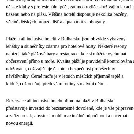
dětské kluby s profesionální péčí, zatímco rodiče si užívají relaxaci 
bazénu nebo na pláži. Většina hotelů disponuje několika bazény,
včetně dětských brouzdališť a aquaparků s tobogány.
Pláže u all inclusive hotelů v Bulharsku jsou obvykle vybaveny
lehátky a slunečníky zdarma pro hotelové hosty. Některé resorty
nabízejí také plážové bary a restaurace, kde si můžete vychutnat
občerstvení přímo u moře. Kvalita pláží je pravidelně kontrolována 
udržována, což zajišťuje čistotu a bezpečnost pro všechny
návštěvníky. Černé moře je v letních měsících příjemně teplé a
klidné, což oceňují především rodiny s malými dětmi.
Rezervace all inclusive hotelu přímo na pláži v Bulharsku
představuje investici do bezstarostné dovolené, kde je vše připraven
a zařízeno tak, abyste si mohli maximálně odpočinout a načerpat
novou energii.