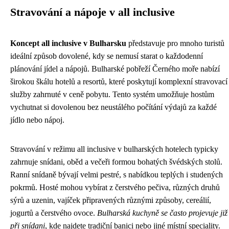
Stravování a nápoje v all inclusive
Koncept all inclusive v Bulharsku
představuje pro mnoho turistů
ideální způsob dovolené, kdy se nemusí starat o každodenní
plánování jídel a nápojů. Bulharské pobřeží Černého moře nabízí
širokou škálu hotelů a resortů, které poskytují komplexní stravovací
služby zahrnuté v ceně pobytu. Tento systém umožňuje hostům
vychutnat si dovolenou bez neustálého počítání výdajů za každé
jídlo nebo nápoj.
Stravování v režimu all inclusive v bulharských hotelech typicky
zahrnuje snídani, oběd a večeři formou bohatých švédských stolů.
Ranní snídaně bývají velmi pestré, s nabídkou teplých i studených
pokrmů. Hosté mohou vybírat z čerstvého pečiva, různých druhů
sýrů a uzenin, vajíček připravených různými způsoby, cereálií,
jogurtů a čerstvého ovoce.
Bulharská kuchyně se často projevuje již
při snídani
, kde najdete tradiční banici nebo jiné místní speciality.