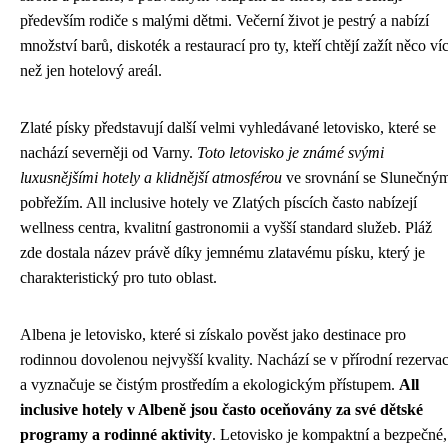
především rodiče s malými dětmi. Večerní život je pestrý a nabízí
množství barů, diskoték a restaurací pro ty, kteří chtějí zažít něco ví
než jen hotelový areál.
Zlaté písky představují další velmi vyhledávané letovisko, které se
nachází severněji od Varny.
Toto letovisko je známé svými
luxusnějšími hotely a klidnější atmosférou
ve srovnání se Slunečný
pobřežím. All inclusive hotely ve Zlatých píscích často nabízejí
wellness centra, kvalitní gastronomii a vyšší standard služeb. Pláž
zde dostala název právě díky jemnému zlatavému písku, který je
charakteristický pro tuto oblast.
Albena je letovisko, které si získalo pověst jako destinace pro
rodinnou dovolenou nejvyšší kvality. Nachází se v přírodní rezervac
a vyznačuje se čistým prostředím a ekologickým přístupem.
All
inclusive hotely v Albeně jsou často oceňovány za své dětské
programy a rodinné aktivity
. Letovisko je kompaktní a bezpečné,