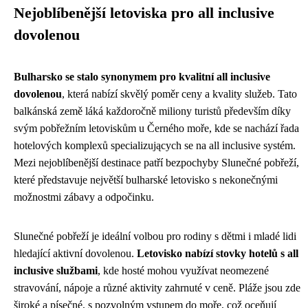
Nejoblíbenější letoviska pro all inclusive
dovolenou
Bulharsko se stalo synonymem pro kvalitní all inclusive
dovolenou
, která nabízí skvělý poměr ceny a kvality služeb. Tato
balkánská země láká každoročně miliony turistů především díky
svým pobřežním letoviskům u Černého moře, kde se nachází řada
hotelových komplexů specializujących se na all inclusive systém.
Mezi nejoblíbenější destinace patří bezpochyby Slunečné pobřeží,
které představuje největší bulharské letovisko s nekonečnými
možnostmi zábavy a odpočinku.
Slunečné pobřeží je ideální volbou pro rodiny s dětmi i mladé lidi
hledající aktivní dovolenou.
Letovisko nabízí stovky hotelů s all
inclusive službami
, kde hosté mohou využívat neomezené
stravování, nápoje a různé aktivity zahrnuté v ceně. Pláže jsou zde
široké a písečné, s pozvolným vstupem do moře, což oceňují