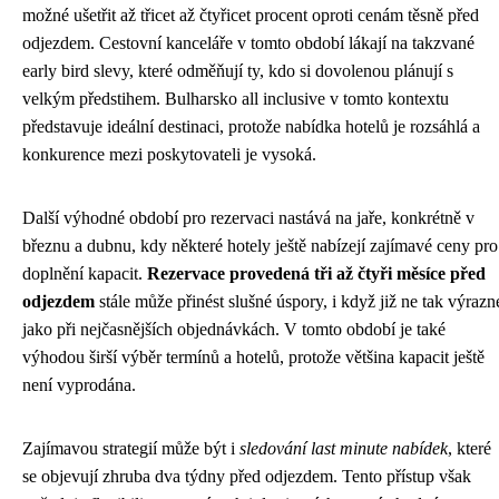
možné ušetřit až třicet až čtyřicet procent oproti cenám těsně před
odjezdem. Cestovní kanceláře v tomto období lákají na takzvané
early bird slevy, které odměňují ty, kdo si dovolenou plánují s
velkým předstihem. Bulharsko all inclusive v tomto kontextu
představuje ideální destinaci, protože nabídka hotelů je rozsáhlá a
konkurence mezi poskytovateli je vysoká.
Další výhodné období pro rezervaci nastává na jaře, konkrétně v
březnu a dubnu, kdy některé hotely ještě nabízejí zajímavé ceny pro
doplnění kapacit.
Rezervace provedená tři až čtyři měsíce před
odjezdem
stále může přinést slušné úspory, i když již ne tak výrazn
jako při nejčasnějších objednávkách. V tomto období je také
výhodou širší výběr termínů a hotelů, protože většina kapacit ještě
není vyprodána.
Zajímavou strategií může být i
sledování last minute nabídek
, které
se objevují zhruba dva týdny před odjezdem. Tento přístup však