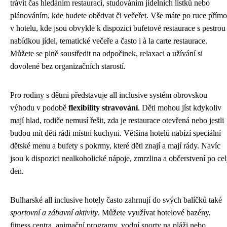
trávit čas hledáním restaurací, studováním jídelních lístků nebo
plánováním, kde budete obědvat či večeřet. Vše máte po ruce přímo
v hotelu, kde jsou obvykle k dispozici bufetové restaurace s pestrou
nabídkou jídel, tematické večeře a často i à la carte restaurace.
Můžete se plně soustředit na odpočinek, relaxaci a užívání si
dovolené bez organizačních starostí.
Pro rodiny s dětmi představuje all inclusive systém obrovskou
výhodu v podobě
flexibility stravování
. Děti mohou jíst kdykoliv
mají hlad, rodiče nemusí řešit, zda je restaurace otevřená nebo jestli
budou mít děti rádi místní kuchyni. Většina hotelů nabízí speciální
dětské menu a bufety s pokrmy, které děti znají a mají rády. Navíc
jsou k dispozici nealkoholické nápoje, zmrzlina a občerstvení po ce
den.
Bulharské all inclusive hotely často zahrnují do svých balíčků také
sportovní a zábavní aktivity
. Můžete využívat hotelové bazény,
fitness centra, animační programy, vodní sporty na pláži nebo