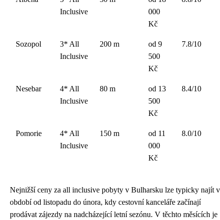
Inclusive
000
Kč
Sozopol
3* All
200 m
od 9
7.8/10
Inclusive
500
Kč
Nesebar
4* All
80 m
od 13
8.4/10
Inclusive
500
Kč
Pomorie
4* All
150 m
od 11
8.0/10
Inclusive
000
Kč
Nejnižší ceny za all inclusive pobyty v Bulharsku lze typicky najít v
období od listopadu do února, kdy cestovní kanceláře začínají
prodávat zájezdy na nadcházející letní sezónu. V těchto měsících je