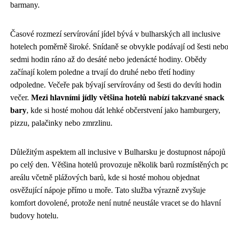
barmany.
Časové rozmezí servírování jídel bývá v bulharských all inclusive
hotelech poměrně široké. Snídaně se obvykle podávají od šesti neb
sedmi hodin ráno až do desáté nebo jedenácté hodiny. Obědy
začínají kolem poledne a trvají do druhé nebo třetí hodiny
odpoledne. Večeře pak bývají servírovány od šesti do devíti hodin
večer.
Mezi hlavními jídly většina hotelů nabízí takzvané snack
bary
, kde si hosté mohou dát lehké občerstvení jako hamburgery,
pizzu, palačinky nebo zmrzlinu.
Důležitým aspektem all inclusive v Bulharsku je dostupnost nápojů
po celý den. Většina hotelů provozuje několik barů rozmístěných p
areálu včetně plážových barů, kde si hosté mohou objednat
osvěžující nápoje přímo u moře. Tato služba výrazně zvyšuje
komfort dovolené, protože není nutné neustále vracet se do hlavní
budovy hotelu.