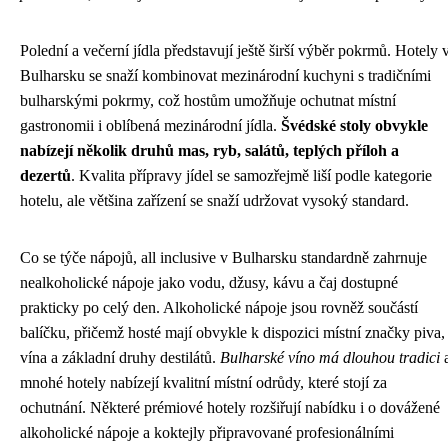
Polední a večerní jídla představují ještě širší výběr pokrmů. Hotely 
Bulharsku se snaží kombinovat mezinárodní kuchyni s tradičními
bulharskými pokrmy, což hostům umožňuje ochutnat místní
gastronomii i oblíbená mezinárodní jídla.
Švédské stoly obvykle
nabízejí několik druhů mas, ryb, salátů, teplých příloh a
dezertů
. Kvalita přípravy jídel se samozřejmě liší podle kategorie
hotelu, ale většina zařízení se snaží udržovat vysoký standard.
Co se týče nápojů, all inclusive v Bulharsku standardně zahrnuje
nealkoholické nápoje jako vodu, džusy, kávu a čaj dostupné
prakticky po celý den. Alkoholické nápoje jsou rovněž součástí
balíčku, přičemž hosté mají obvykle k dispozici místní značky piva,
vína a základní druhy destilátů.
Bulharské víno má dlouhou tradici
mnohé hotely nabízejí kvalitní místní odrůdy, které stojí za
ochutnání. Některé prémiové hotely rozšiřují nabídku i o dovážené
alkoholické nápoje a koktejly připravované profesionálními