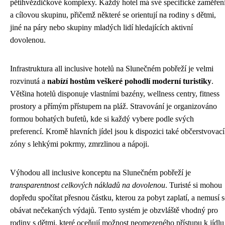
pětihvězdičkové komplexy. Každý hotel má své specifické zaměřen
a cílovou skupinu, přičemž některé se orientují na rodiny s dětmi,
jiné na páry nebo skupiny mladých lidí hledajících aktivní
dovolenou.
Infrastruktura all inclusive hotelů na Slunečném pobřeží je velmi
rozvinutá a
nabízí hostům veškeré pohodlí moderní turistiky
.
Většina hotelů disponuje vlastními bazény, wellness centry, fitness
prostory a přímým přístupem na pláž. Stravování je organizováno
formou bohatých bufetů, kde si každý vybere podle svých
preferencí. Kromě hlavních jídel jsou k dispozici také občerstvovací
zóny s lehkými pokrmy, zmrzlinou a nápoji.
Výhodou all inclusive konceptu na Slunečném pobřeží je
transparentnost celkových nákladů na dovolenou
. Turisté si mohou
dopředu spočítat přesnou částku, kterou za pobyt zaplatí, a nemusí s
obávat nečekaných výdajů. Tento systém je obzvláště vhodný pro
rodiny s dětmi, které oceňují možnost neomezeného přístupu k jídlu