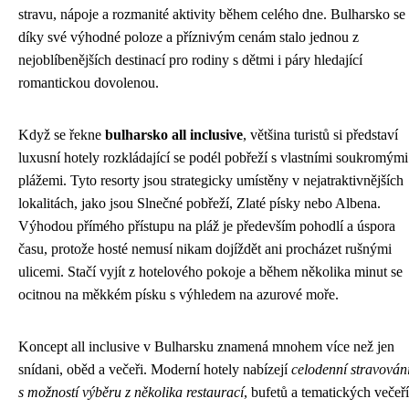
stravu, nápoje a rozmanité aktivity během celého dne. Bulharsko se
díky své výhodné poloze a příznivým cenám stalo jednou z
nejoblíbenějších destinací pro rodiny s dětmi i páry hledající
romantickou dovolenou.
Když se řekne
bulharsko all inclusive
, většina turistů si představí
luxusní hotely rozkládající se podél pobřeží s vlastními soukromými
plážemi. Tyto resorty jsou strategicky umístěny v nejatraktivnějších
lokalitách, jako jsou Slnečné pobřeží, Zlaté písky nebo Albena.
Výhodou přímého přístupu na pláž je především pohodlí a úspora
času, protože hosté nemusí nikam dojíždět ani procházet rušnými
ulicemi. Stačí vyjít z hotelového pokoje a během několika minut se
ocitnou na měkkém písku s výhledem na azurové moře.
Koncept all inclusive v Bulharsku znamená mnohem více než jen
snídani, oběd a večeři. Moderní hotely nabízejí
celodenní stravován
s možností výběru z několika restaurací
, bufetů a tematických večeří