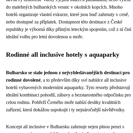
do malebných bulharských vesnic v okolních kopcích. Mnoho
hotelů organizuje vlastní exkurze, které jsou buď zahrnuty v ceně,
nebo dostupné za příplatek. Dostupnost této destinace z České
republiky je výborná díky přímým leteckým spojením, což z ní činí
ideální volbu pro letní dovolenou u moře.
Rodinné all inclusive hotely s aquaparky
Bulharsko se stalo jednou z nejvyhledávanějších destinací pro
rodinné dovolené
, a to především díky své nabídce all inclusive
hotelů vybavených moderními aquaparky. Tyto resorty představují
ideální kombinaci pohodlí, zábavy a bezstarostného odpočinku pro
celou rodinu. Pobřeží Černého moře nabízí desítky kvalitních
zařízení, která dokážou uspokojit i ty nejnáročnější návštěvníky.
Koncept all inclusive v Bulharsku zahrnuje nejen plnou penzi s