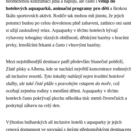
neomezenou konzumací jídla a nápojů, ale často i
vstup do
hotelových aquaparků, animační programy pro děti
a širokou
škálu sportovních aktivit. Rodiče tak mohou mít jistotu, že jejich
potomci budou po celou dovolenou plně zabaveni, zatímco oni sam
si užijí zasloužený relax. Aquaparky v těchto hotelech bývají
vybaveny tobogány různých obtížností, dětskými bazény s hracími
prvky, lenošícími řekami a často i vlnovými bazény.
Mezi nejoblíbenější destinace patří především Slunečné pobřeží,
Zlaté písky a Albena, kde se nachází největší koncentrace rodinnýc
all inclusive resortů.
Tyto lokality nabízejí nejen kvalitní hotelové
služby, ale také čisté pláže s pozvolným vstupem do moře
, což
oceňují zejména rodiny s menšími dětmi. Aquaparky v těchto
hotelech často pokrývají plochu několika tisíc metrů čtverečních a
poskytují zábavu na celý den.
Výhodou bulharských all inclusive hotelů s aquaparky je jejich
cenová dostupnost ve srovnání s jinými středomořskými destinacem