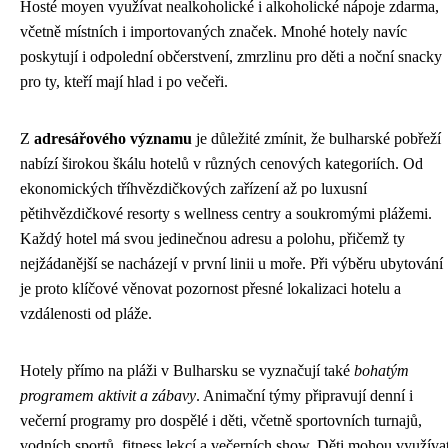
Hosté moyen využívat nealkoholické i alkoholické nápoje zdarma,
včetně místních i importovaných značek. Mnohé hotely navíc
poskytují i odpolední občerstvení, zmrzlinu pro děti a noční snacky
pro ty, kteří mají hlad i po večeři.
Z
adresářového významu
je důležité zmínit, že bulharské pobřeží
nabízí širokou škálu hotelů v různých cenových kategoriích. Od
ekonomických tříhvězdičkových zařízení až po luxusní
pětihvězdičkové resorty s wellness centry a soukromými plážemi.
Každý hotel má svou jedinečnou adresu a polohu, přičemž ty
nejžádanější se nacházejí v první linii u moře. Při výběru ubytování
je proto klíčové věnovat pozornost přesné lokalizaci hotelu a
vzdálenosti od pláže.
Hotely přímo na pláži v Bulharsku se vyznačují také
bohatým
programem aktivit a zábavy
. Animační týmy připravují denní i
večerní programy pro dospělé i děti, včetně sportovních turnajů,
vodních sportů, fitness lekcí a večerních show. Děti mohou využíva