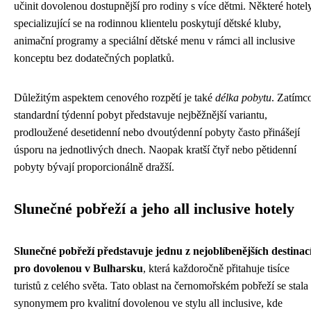
učinit dovolenou dostupnější pro rodiny s více dětmi. Některé hotel
specializující se na rodinnou klientelu poskytují dětské kluby,
animační programy a speciální dětské menu v rámci all inclusive
konceptu bez dodatečných poplatků.
Důležitým aspektem cenového rozpětí je také
délka pobytu
. Zatímc
standardní týdenní pobyt představuje nejběžnější variantu,
prodloužené desetidenní nebo dvoutýdenní pobyty často přinášejí
úsporu na jednotlivých dnech. Naopak kratší čtyř nebo pětidenní
pobyty bývají proporcionálně dražší.
Slunečné pobřeží a jeho all inclusive hotely
Slunečné pobřeží představuje jednu z nejoblíbenějších destinac
pro dovolenou v Bulharsku
, která každoročně přitahuje tisíce
turistů z celého světa. Tato oblast na černomořském pobřeží se stala
synonymem pro kvalitní dovolenou ve stylu all inclusive, kde