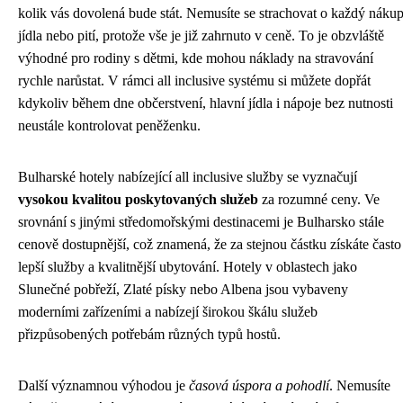
kolik vás dovolená bude stát. Nemusíte se strachovat o každý náku
jídla nebo pití, protože vše je již zahrnuto v ceně. To je obzvláště
výhodné pro rodiny s dětmi, kde mohou náklady na stravování
rychle narůstat. V rámci all inclusive systému si můžete dopřát
kdykoliv během dne občerstvení, hlavní jídla i nápoje bez nutnosti
neustále kontrolovat peněženku.
Bulharské hotely nabízející all inclusive služby se vyznačují
vysokou kvalitou poskytovaných služeb
za rozumné ceny. Ve
srovnání s jinými středomořskými destinacemi je Bulharsko stále
cenově dostupnější, což znamená, že za stejnou částku získáte často
lepší služby a kvalitnější ubytování. Hotely v oblastech jako
Slunečné pobřeží, Zlaté písky nebo Albena jsou vybaveny
moderními zařízeními a nabízejí širokou škálu služeb
přizpůsobených potřebám různých typů hostů.
Další významnou výhodou je
časová úspora a pohodlí
. Nemusíte