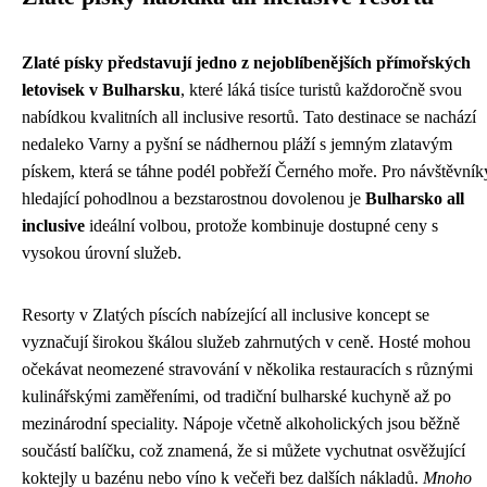
Zlaté písky představují jedno z nejoblíbenějších přímořských
letovisek v Bulharsku
, které láká tisíce turistů každoročně svou
nabídkou kvalitních all inclusive resortů. Tato destinace se nachází
nedaleko Varny a pyšní se nádhernou pláží s jemným zlatavým
pískem, která se táhne podél pobřeží Černého moře. Pro návštěvník
hledající pohodlnou a bezstarostnou dovolenou je
Bulharsko all
inclusive
ideální volbou, protože kombinuje dostupné ceny s
vysokou úrovní služeb.
Resorty v Zlatých píscích nabízející all inclusive koncept se
vyznačují širokou škálou služeb zahrnutých v ceně. Hosté mohou
očekávat neomezené stravování v několika restauracích s různými
kulinářskými zaměřeními, od tradiční bulharské kuchyně až po
mezinárodní speciality. Nápoje včetně alkoholických jsou běžně
součástí balíčku, což znamená, že si můžete vychutnat osvěžující
koktejly u bazénu nebo víno k večeři bez dalších nákladů.
Mnoho