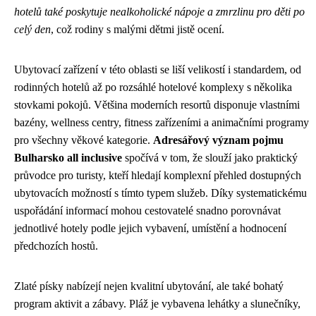
hotelů také poskytuje nealkoholické nápoje a zmrzlinu pro děti po
celý den
, což rodiny s malými dětmi jistě ocení.
Ubytovací zařízení v této oblasti se liší velikostí i standardem, od
rodinných hotelů až po rozsáhlé hotelové komplexy s několika
stovkami pokojů. Většina moderních resortů disponuje vlastními
bazény, wellness centry, fitness zařízeními a animačními programy
pro všechny věkové kategorie.
Adresářový význam pojmu
Bulharsko all inclusive
spočívá v tom, že slouží jako praktický
průvodce pro turisty, kteří hledají komplexní přehled dostupných
ubytovacích možností s tímto typem služeb. Díky systematickému
uspořádání informací mohou cestovatelé snadno porovnávat
jednotlivé hotely podle jejich vybavení, umístění a hodnocení
předchozích hostů.
Zlaté písky nabízejí nejen kvalitní ubytování, ale také bohatý
program aktivit a zábavy. Pláž je vybavena lehátky a slunečníky,