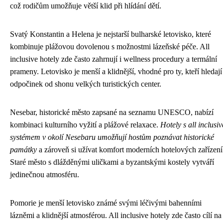
což rodičům umožňuje větší klid při hlídání dětí.
Svatý Konstantin a Helena je nejstarší bulharské letovisko, které
kombinuje plážovou dovolenou s možnostmi lázeňské péče. All
inclusive hotely zde často zahrnují i wellness procedury a termální
prameny. Letovisko je menší a klidnější, vhodné pro ty, kteří hledají
odpočinek od shonu velkých turistických center.
Nesebar, historické město zapsané na seznamu UNESCO, nabízí
kombinaci kulturního vyžití a plážové relaxace.
Hotely s all inclusiv
systémem v okolí Nesebaru umožňují hostům poznávat historické
památky
a zároveň si užívat komfort moderních hotelových zařízení
Staré město s dlážděnými uličkami a byzantskými kostely vytváří
jedinečnou atmosféru.
Pomorie je menší letovisko známé svými léčivými bahenními
lázněmi a klidnější atmosférou. All inclusive hotely zde často cílí na