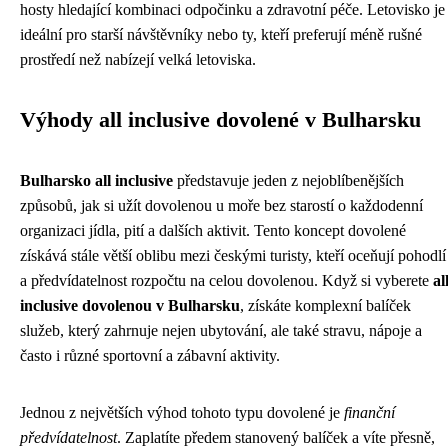
hosty hledající kombinaci odpočinku a zdravotní péče. Letovisko je
ideální pro starší návštěvníky nebo ty, kteří preferují méně rušné
prostředí než nabízejí velká letoviska.
Výhody all inclusive dovolené v Bulharsku
Bulharsko all inclusive
představuje jeden z nejoblíbenějších
způsobů, jak si užít dovolenou u moře bez starostí o každodenní
organizaci jídla, pití a dalších aktivit. Tento koncept dovolené
získává stále větší oblibu mezi českými turisty, kteří oceňují pohodlí
a předvídatelnost rozpočtu na celou dovolenou. Když si vyberete
al
inclusive dovolenou v Bulharsku
, získáte komplexní balíček
služeb, který zahrnuje nejen ubytování, ale také stravu, nápoje a
často i různé sportovní a zábavní aktivity.
Jednou z největších výhod tohoto typu dovolené je
finanční
předvídatelnost
. Zaplatíte předem stanovený balíček a víte přesně,