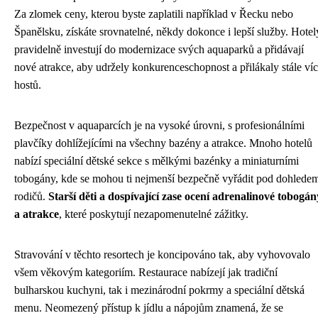
Za zlomek ceny, kterou byste zaplatili například v Řecku nebo
Španělsku, získáte srovnatelné, někdy dokonce i lepší služby. Hotel
pravidelně investují do modernizace svých aquaparků a přidávají
nové atrakce, aby udržely konkurenceschopnost a přilákaly stále ví
hostů.
Bezpečnost v aquaparcích je na vysoké úrovni, s profesionálními
plavčíky dohlížejícími na všechny bazény a atrakce. Mnoho hotelů
nabízí speciální dětské sekce s mělkými bazénky a miniaturními
tobogány, kde se mohou ti nejmenší bezpečně vyřádit pod dohlede
rodičů.
Starší děti a dospívající zase ocení adrenalinové tobogán
a atrakce
, které poskytují nezapomenutelné zážitky.
Stravování v těchto resortech je koncipováno tak, aby vyhovovalo
všem věkovým kategoriím. Restaurace nabízejí jak tradiční
bulharskou kuchyni, tak i mezinárodní pokrmy a speciální dětská
menu. Neomezený přístup k jídlu a nápojům znamená, že se