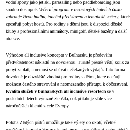
vodní sporty jako jet ski, parasailing nebo paddleboarding jsou
snadno dostupné.
Večerní program v resortových hotelích často
zahrnuje živou hudbu, taneční představení a tematické večery
, které
zpestřují pobyt hostů. Pro rodiny s dětmi jsou k dispozici dětské
kluby s profesionálními animátory, minigolf, dětské bazény a další
atrakce.
Výhodou all inclusive konceptu v Bulharsku je především
předvídatelnost nákladů na dovolenou. Turisté přesně vědí, kolik za
pobyt zaplatí, a nemusí se obávat nečekaných výdajů. Tato forma
dovolené je obzvláště vhodná pro rodiny s dětmi, které oceňují
možnost častého stravování a neomezeného přístupu k občerstvení.
Kvalita služeb v bulharských all inclusive resortech
se v
posledních letech výrazně zlepšila, což přitahuje stále více
náročnějších klientů z celé Evropy.
Poloha Zlatých písků umožňuje také výlety do okolí, včetně
návštěvy historické Varny s jejími muzei a památkami, nebo výletů