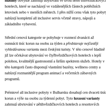
hladiny
obvykle zahrnují ubytování ve dvou nebo tříhvězdičkovýc
hotelech, které se nacházejí ve vzdálenějších částech pobřežních
letovisek nebo v menších městech. I přes nižší cenu však tyto pobyt
nabízejí kompletní all inclusive servis včetně stravy, nápojů a
základního vybavení.
Střední cenová kategorie se pohybuje v rozmezí dvanácti až
osmnácti tisíc korun na osobu za týden a
představuje nejčastěji
vyhledávanou variantu
mezi českými turisty. V této cenové hladině
již lze očekávat ubytování ve čtyřhvězdičkových hotelech s lepší
polohou, kvalitnější gastronomií a širším spektrem služeb. Hotely v
této kategorii často disponují vlastními bazény, wellness centry a
nabízejí rozmanitější program animací a večerních zábavných
programů.
Prémiové all inclusive pobyty v Bulharsku dosahují cen dvaceti tisí
korun a výše na osobu za týdenní pobyt. Tyto
luxusní varianty
zahrnují ubytování v pětihvězdičkových hotelech a resortových