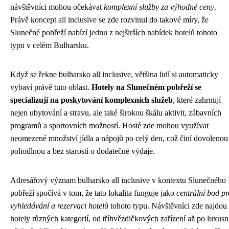
návštěvníci mohou očekávat
komplexní služby za výhodné ceny
.
Právě koncept all inclusive se zde rozvinul do takové míry, že
Slunečné pobřeží nabízí jednu z nejširších nabídek hotelů tohoto
typu v celém Bulharsku.
Když se řekne bulharsko all inclusive, většina lidí si automaticky
vybaví právě tuto oblast.
Hotely na Slunečném pobřeží se
specializují na poskytování komplexních služeb
, které zahrnují
nejen ubytování a stravu, ale také širokou škálu aktivit, zábavních
programů a sportovních možností. Hosté zde mohou využívat
neomezené množství jídla a nápojů po celý den, což činí dovolenou
pohodlnou a bez starostí o dodatečné výdaje.
Adresářový význam bulharsko all inclusive v kontextu Slunečného
pobřeží spočívá v tom, že tato lokalita funguje jako
centrální bod pr
vyhledávání a rezervaci hotelů
tohoto typu. Návštěvníci zde najdou
hotely různých kategorií, od tříhvězdičkových zařízení až po luxusn