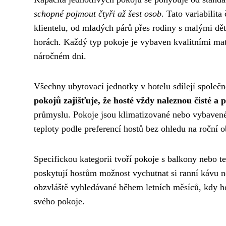
schopné pojmout čtyři až šest osob
. Tato variabilit
klientelu, od mladých párů přes rodiny s malými dět
horách. Každý typ pokoje je vybaven kvalitními mat
náročném dni.
Všechny ubytovací jednotky v hotelu sdílejí společné
pokojů zajišťuje, že hosté vždy naleznou čisté a 
průmyslu. Pokoje jsou klimatizované nebo vybavené 
teploty podle preferencí hostů bez ohledu na roční 
Specifickou kategorii tvoří pokoje s balkony nebo t
poskytují hostům možnost vychutnat si ranní kávu n
obzvláště vyhledávané během letních měsíců, kdy ho
svého pokoje.