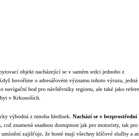
ytovací objekt nacházející se v samém srdci jednoho z
 Když hovoříme o adresářovém významu tohoto výrazu, jedná 
ako navigační bod pro návštěvníky regionu, ale také jako refer
pobyt v Krkonoších.
gicky výhodná z mnoha hledisek.
Nachází se v bezprostřední
a
, což znamená snadnou dostupnost jak pro motoristy, tak pro
 umístění zajišťuje, že hosté mají všechny klíčové služby a a