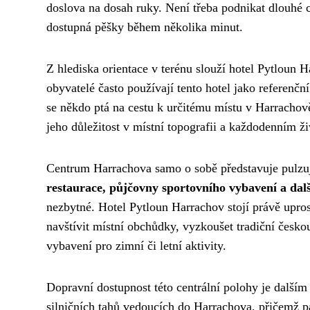
doslova na dosah ruky. Není třeba podnikat dlouhé ce
dostupná pěšky během několika minut.
Z hlediska orientace v terénu slouží hotel Pytloun 
obyvatelé často používají tento hotel jako referen
se někdo ptá na cestu k určitému místu v Harrachově
jeho důležitost v místní topografii a každodenním ž
Centrum Harrachova samo o sobě představuje pulzují
restaurace, půjčovny sportovního vybavení a další
nezbytné. Hotel Pytloun Harrachov stojí právě upro
navštívit místní obchůdky, vyzkoušet tradiční česko
vybavení pro zimní či letní aktivity.
Dopravní dostupnost této centrální polohy je další
silničních tahů vedoucích do Harrachova, přičemž p