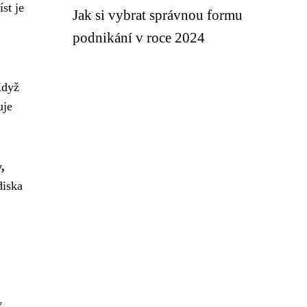
st je
Jak si vybrat správnou formu
podnikání v roce 2024
Když
uje
,
diska
y