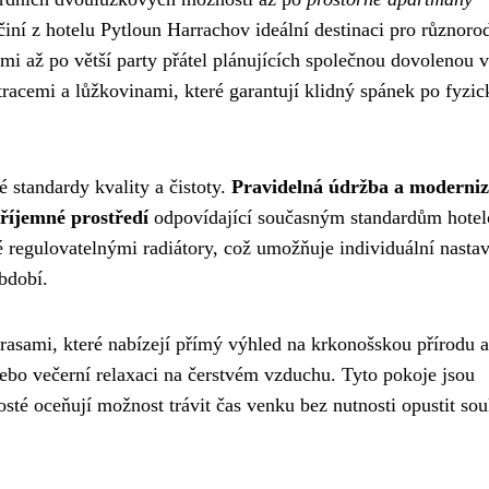
a činí z hotelu Pytloun Harrachov ideální destinaci pro různoro
mi až po větší party přátel plánujících společnou dovolenou v
racemi a lůžkovinami, které garantují klidný spánek po fyzic
 standardy kvality a čistoty.
Pravidelná údržba a moderniz
příjemné prostředí
odpovídající současným standardům hote
regulovatelnými radiátory, což umožňuje individuální nasta
období.
erasami, které nabízejí přímý výhled na krkonošskou přírodu a
ebo večerní relaxaci na čerstvém vzduchu. Tyto pokoje jsou
sté oceňují možnost trávit čas venku bez nutnosti opustit so