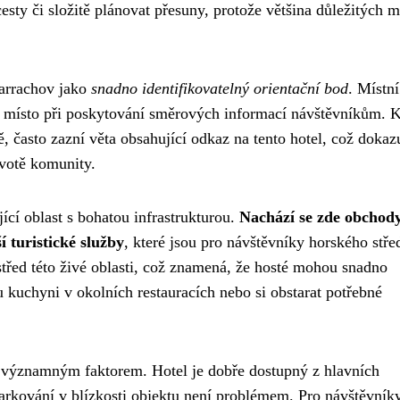
sty či složitě plánovat přesuny, protože většina důležitých mí
Harrachov jako
snadno identifikovatelný orientační bod
. Místní
ční místo při poskytování směrových informací návštěvníkům. 
, často zazní věta obsahující odkaz na tento hotel, což dokaz
ivotě komunity.
cí oblast s bohatou infrastrukturou.
Nachází se zde obchody
 turistické služby
, které jsou pro návštěvníky horského stře
střed této živé oblasti, což znamená, že hosté mohou snadno
u kuchyni v okolních restauracích nebo si obstarat potřebné
m významným faktorem. Hotel je dobře dostupný z hlavních
arkování v blízkosti objektu není problémem. Pro návštěvník