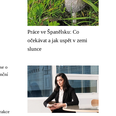
Práce ve Španělsku: Co
očekávat a jak uspět v zemi
slunce
se o
enční
trakce