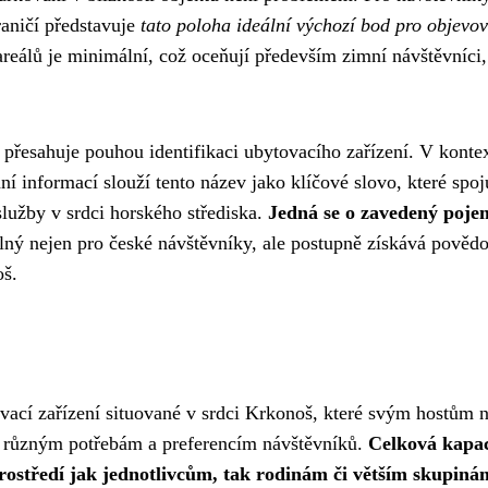
raničí představuje
tato poloha ideální výchozí bod pro objevo
reálů je minimální, což oceňují především zimní návštěvníci,
řesahuje pouhou identifikaci ubytovacího zařízení. V konte
í informací slouží tento název jako klíčové slovo, které spoj
lužby v srdci horského střediska.
Jedná se o zavedený poje
elný nejen pro české návštěvníky, ale postupně získává pověd
oš.
ací zařízení situované v srdci Krkonoš, které svým hostům n
h různým potřebám a preferencím návštěvníků.
Celková kapac
prostředí jak jednotlivcům, tak rodinám či větším skupiná