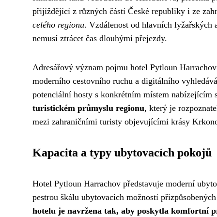
přijíždějící z různých částí České republiky i ze zah
celého regionu
. Vzdálenost od hlavních lyžařských a
nemusí ztrácet čas dlouhými přejezdy.
Adresářový význam pojmu hotel Pytloun Harrachov p
moderního cestovního ruchu a digitálního vyhledáván
potenciální hosty s konkrétním místem nabízejícím s
turistickém průmyslu regionu
, který je rozpoznat
mezi zahraničními turisty objevujícími krásy Krkon
Kapacita a typy ubytovacích pokojů
Hotel Pytloun Harrachov představuje moderní ubytov
pestrou škálu ubytovacích možností přizpůsobenýc
hotelu je navržena tak, aby poskytla komfortní 