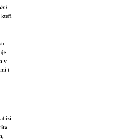
vání
 kteří
xtu
uje
m v
omí i
abízí
ita
m
,