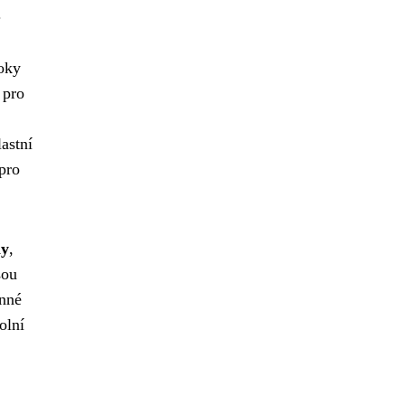
.
roky
 pro
astní
pro
ny
,
sou
inné
olní