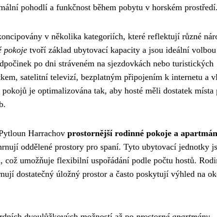
ální pohodlí a funkčnost během pobytu v horském prostředí
oncipovány v několika kategoriích, které reflektují různé ná
é pokoje
tvoří základ ubytovací kapacity a jsou ideální volbou
í odpočinek po dni stráveném na sjezdovkách nebo turistických
m, satelitní televizí, bezplatným připojením k internetu a vl
pokojů je optimalizována tak, aby hosté měli dostatek místa 
b.
l Pytloun Harrachov
prostornější rodinné pokoje a apartmá
hrnují oddělené prostory pro spaní. Tyto ubytovací jednotky j
 což umožňuje flexibilní uspořádání podle počtu hostů. Rod
nují dostatečný úložný prostor a často poskytují výhled na ok
dardních dvoulůžkových možností až po
prostorné apartmány