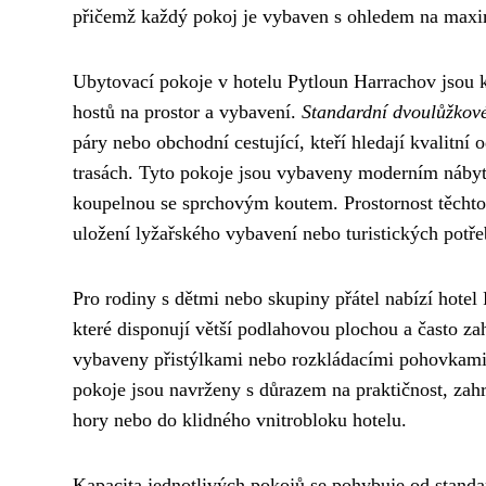
přičemž každý pokoj je vybaven s ohledem na maxim
Ubytovací pokoje v hotelu Pytloun Harrachov jsou k
hostů na prostor a vybavení.
Standardní dvoulůžkov
páry nebo obchodní cestující, kteří hledají kvalitn
trasách. Tyto pokoje jsou vybaveny moderním nábytke
koupelnou se sprchovým koutem. Prostornost těchto 
uložení lyžařského vybavení nebo turistických potře
Pro rodiny s dětmi nebo skupiny přátel nabízí hote
které disponují větší podlahovou plochou a často za
vybaveny přistýlkami nebo rozkládacími pohovkami,
pokoje jsou navrženy s důrazem na praktičnost, zahr
hory nebo do klidného vnitrobloku hotelu.
Kapacita jednotlivých pokojů se pohybuje od stan