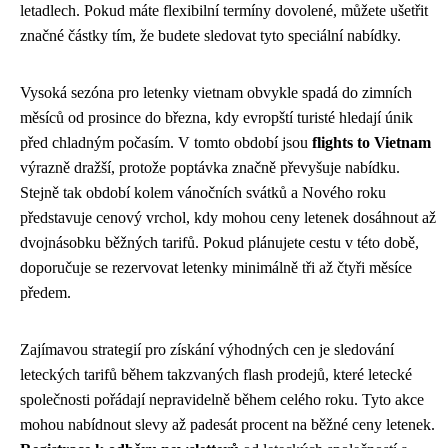
letadlech. Pokud máte flexibilní termíny dovolené, můžete ušetřit
značné částky tím, že budete sledovat tyto speciální nabídky.
Vysoká sezóna pro letenky vietnam obvykle spadá do zimních
měsíců od prosince do března, kdy evropští turisté hledají únik
před chladným počasím. V tomto období jsou
flights to Vietnam
výrazně dražší, protože poptávka značně převyšuje nabídku.
Stejně tak období kolem vánočních svátků a Nového roku
představuje cenový vrchol, kdy mohou ceny letenek dosáhnout až
dvojnásobku běžných tarifů. Pokud plánujete cestu v této době,
doporučuje se rezervovat letenky minimálně tři až čtyři měsíce
předem.
Zajímavou strategií pro získání výhodných cen je sledování
leteckých tarifů během takzvaných flash prodejů, které letecké
společnosti pořádají nepravidelně během celého roku. Tyto akce
mohou nabídnout slevy až padesát procent na běžné ceny letenek.