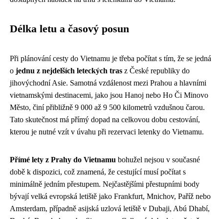
Délka letu a časový posun
Při plánování cesty do Vietnamu je třeba počítat s tím, že se jedná
o
jednu z nejdelších leteckých tras
z České republiky do
jihovýchodní Asie. Samotná vzdálenost mezi Prahou a hlavními
vietnamskými destinacemi, jako jsou Hanoj nebo Ho Či Minovo
Město, činí přibližně 9 000 až 9 500 kilometrů vzdušnou čarou.
Tato skutečnost má přímý dopad na celkovou dobu cestování,
kterou je nutné vzít v úvahu při rezervaci letenky do Vietnamu.
Přímé lety z Prahy do Vietnamu
bohužel nejsou v současné
době k dispozici, což znamená, že cestující musí počítat s
minimálně jedním přestupem. Nejčastějšími přestupními body
bývají velká evropská letiště jako Frankfurt, Mnichov, Paříž nebo
Amsterdam, případně asijská uzlová letiště v Dubaji, Abú Dhabí,