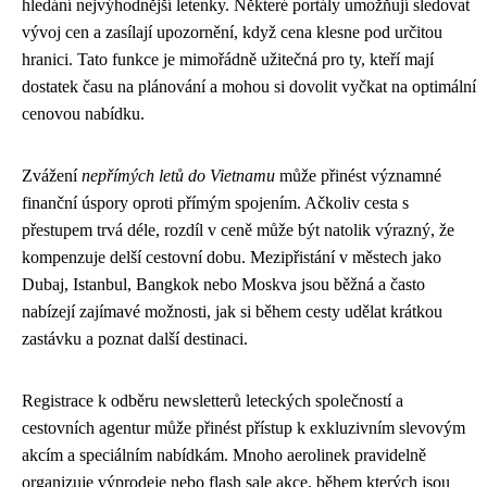
hledání nejvýhodnější letenky. Některé portály umožňují sledovat
vývoj cen a zasílají upozornění, když cena klesne pod určitou
hranici. Tato funkce je mimořádně užitečná pro ty, kteří mají
dostatek času na plánování a mohou si dovolit vyčkat na optimální
cenovou nabídku.
Zvážení
nepřímých letů do Vietnamu
může přinést významné
finanční úspory oproti přímým spojením. Ačkoliv cesta s
přestupem trvá déle, rozdíl v ceně může být natolik výrazný, že
kompenzuje delší cestovní dobu. Mezipřistání v městech jako
Dubaj, Istanbul, Bangkok nebo Moskva jsou běžná a často
nabízejí zajímavé možnosti, jak si během cesty udělat krátkou
zastávku a poznat další destinaci.
Registrace k odběru newsletterů leteckých společností a
cestovních agentur může přinést přístup k exkluzivním slevovým
akcím a speciálním nabídkám. Mnoho aerolinek pravidelně
organizuje výprodeje nebo flash sale akce, během kterých jsou