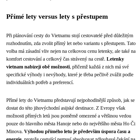
Přímé lety versus lety s přestupem
Při plánování cesty do Vietnamu stojí cestovatelé před důležitým
rozhodnutím, zda zvolit přímý let nebo variantu s přestupem. Tato
volba má zásadní vliv nejen na celkovou cenu letenky, ale také na
komfort cestování a celkový čas strávený na cestě.
Letenky
vietnam nabízejí obě možnosti
, přičemž každá z nich má své
specifické výhody i nevýhody, které je třeba pečlivě zvážit podle
individuálních potřeb a preferencí.
Přímé lety do Vietnamu představují nejpohodlnější způsob, jak se
dostat do této jihovýchodní asijské destinace. Z Evropy však
možnosti přímých letů jsou poměrně omezené a většinou vedou
pouze do hlavního města Hanoje nebo do největšího města Ho Či
Minova.
Výhodou přímého letu je především úspora času a
energie
, protože cestující nemusí absolvovat zdlouhavé čekání na