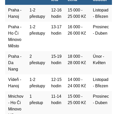
Praha -
1-2
12-16
15 000 -
Listopad
Hanoj
přestupy
hodin
25 000 Kč
- Březen
Praha -
1-2
13-17
16 000 -
Prosinec
Ho Či
přestupy
hodin
26 000 Kč
- Duben
Minovo
Město
Praha -
2
15-19
18 000 -
Únor -
Da
přestupy
hodin
28 000 Kč
Květen
Nang
Vídeň -
1-2
12-15
14 000 -
Listopad
Hanoj
přestupy
hodin
24 000 Kč
- Březen
Mnichov
1
11-14
15 000 -
Prosinec
- Ho Či
přestup
hodin
25 000 Kč
- Duben
Minovo