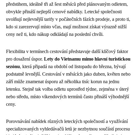
předstihem, ideálně tři až šest měsíců před plánovaným odletem,
obvykle přináší nejlepší cenové nabídky. Letecké společnosti
uvolňují nejlevnější tarify v počátečních fázích prodeje, a proto ti,
kdo si zarezervují místo včas, mají možnost získat výrazně nižší
ceny než ti, kdo nákup odkládají na poslední chvíli.
Flexibilita v termínech cestování představuje další klíčový faktor
pro dosažení úspor.
Lety do Vietnamu mimo hlavní turistickou
sezónu
, která připadá na období od listopadu do března, bývají
podstatně levnější. Cestování v měsících jako duben, květen nebo
září může znamenat úsporu až několika tisíc korun na jednu
letenku. Stejně tak volba odletu uprostřed týdne, zejména v úterý
nebo středu, místo víkendových termínů často přináší výhodnější
ceny.
Porovnávání nabídek různých leteckých společností a využívání
specializovaných vyhledávačů letů je nezbytnou součástí procesu