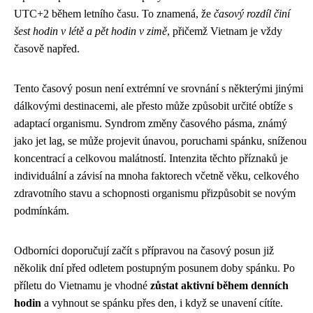
UTC+2 během letního času. To znamená, že
časový rozdíl činí
šest hodin v létě a pět hodin v zimě
, přičemž Vietnam je vždy
časově napřed.
Tento časový posun není extrémní ve srovnání s některými jinými
dálkovými destinacemi, ale přesto může způsobit určité obtíže s
adaptací organismu. Syndrom změny časového pásma, známý
jako jet lag, se může projevit únavou, poruchami spánku, sníženou
koncentrací a celkovou malátností. Intenzita těchto příznaků je
individuální a závisí na mnoha faktorech včetně věku, celkového
zdravotního stavu a schopnosti organismu přizpůsobit se novým
podmínkám.
Odborníci doporučují začít s přípravou na časový posun již
několik dní před odletem postupným posunem doby spánku. Po
příletu do Vietnamu je vhodné
zůstat aktivní během denních
hodin
a vyhnout se spánku přes den, i když se unavení cítíte.