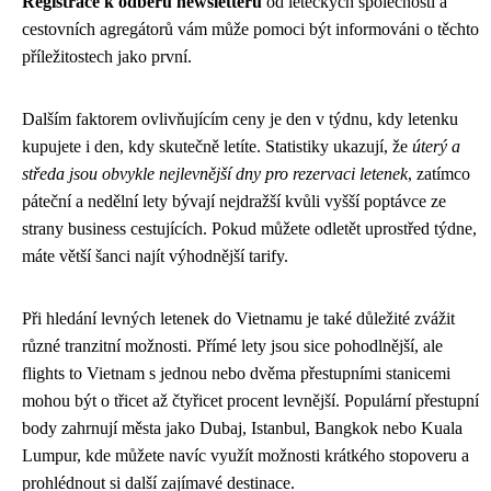
Registrace k odběru newsletterů
od leteckých společností a
cestovních agregátorů vám může pomoci být informováni o těchto
příležitostech jako první.
Dalším faktorem ovlivňujícím ceny je den v týdnu, kdy letenku
kupujete i den, kdy skutečně letíte. Statistiky ukazují, že
úterý a
středa jsou obvykle nejlevnější dny pro rezervaci letenek
, zatímco
páteční a nedělní lety bývají nejdražší kvůli vyšší poptávce ze
strany business cestujících. Pokud můžete odletět uprostřed týdne,
máte větší šanci najít výhodnější tarify.
Při hledání levných letenek do Vietnamu je také důležité zvážit
různé tranzitní možnosti. Přímé lety jsou sice pohodlnější, ale
flights to Vietnam s jednou nebo dvěma přestupními stanicemi
mohou být o třicet až čtyřicet procent levnější. Populární přestupní
body zahrnují města jako Dubaj, Istanbul, Bangkok nebo Kuala
Lumpur, kde můžete navíc využít možnosti krátkého stopoveru a
prohlédnout si další zajímavé destinace.