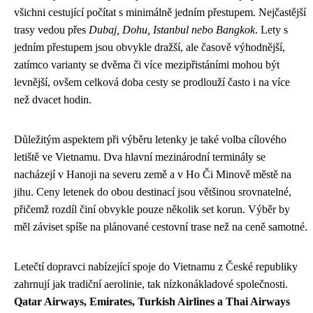
všichni cestující počítat s minimálně jedním přestupem. Nejčastější
trasy vedou přes
Dubaj, Dohu, Istanbul nebo Bangkok
. Lety s
jedním přestupem jsou obvykle dražší, ale časově výhodnější,
zatímco varianty se dvěma či více mezipřistáními mohou být
levnější, ovšem celková doba cesty se prodlouží často i na více
než dvacet hodin.
Důležitým aspektem při výběru letenky je také volba cílového
letiště ve Vietnamu. Dva hlavní mezinárodní terminály se
nacházejí v Hanoji na severu země a v Ho Či Minově městě na
jihu. Ceny letenek do obou destinací jsou většinou srovnatelné,
přičemž rozdíl činí obvykle pouze několik set korun. Výběr by
měl záviset spíše na plánované cestovní trase než na ceně samotné.
Letečtí dopravci nabízející spoje do Vietnamu z České republiky
zahrnují jak tradiční aerolinie, tak nízkonákladové společnosti.
Qatar Airways, Emirates, Turkish Airlines a Thai Airways