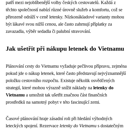
patří mezi nejoblíbenější volby českých cestovatelů. Každá z
těchto společností nabízí různé úrovně služeb a komfortu, což se
přirozeně odráží v ceně letenky. Nízkonákladové varianty mohou
být lákavé svou nižší cenou, ale často zahrnují příplatky za
zavazadla, výběr sedadla či palubní stravování.
Jak ušetřit při nákupu letenek do Vietnamu
Plánování cesty do Vietnamu vyžaduje pečlivou přípravu, zejména
pokud jde o nákup letenek, které často představují nejvýznamnější
položku cestovního rozpočtu. Existuje několik osvědčených
strategií, které mohou výrazně snížit náklady na
letenky do
Vietnamu
a umožnit tak ušetřit značnou část finančních
prostředků na samotný pobyt v této fascinující zemi.
Časové plánování hraje zásadní roli při hledání výhodných
leteckých spojení. Rezervace
letenky do Vietnamu
s dostatečným