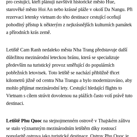
pro cestující, kteří plánují navštívit historické město Hue,
starověké město Hoi An nebo krásné pláže v okolí Da Nangu. Při
rezervaci letenky vietnam do této destinace cestující oceňují
pohodlný přístup k některým z nejkrásnějších kulturních památek
a přírodních krás země.
Letiště Cam Ranh nedaleko města Nha Trang představuje další
důležitou mezinárodní leteckou bránu, která se specializuje
především na turistický provoz směřující do populárních
pobřežních letovisek. Toto letiště se nachází přibližně třicet
kilometrů jižně od centra Nha Trangu a bylo modernizováno, aby
mohlo přijímat mezinárodní lety. Cestující hledající flights to
Vietnam s cílem strávit dovolenou na plážích často volí právě tuto
destinaci.
Letiště Phu Quoc
na stejnojmenném ostrově v Thajském zálivu
se stalo významným mezinárodním letištěm díky rostoucí
popularitě ostrova jako turistické destinace. Ostrov Phu Quoc je