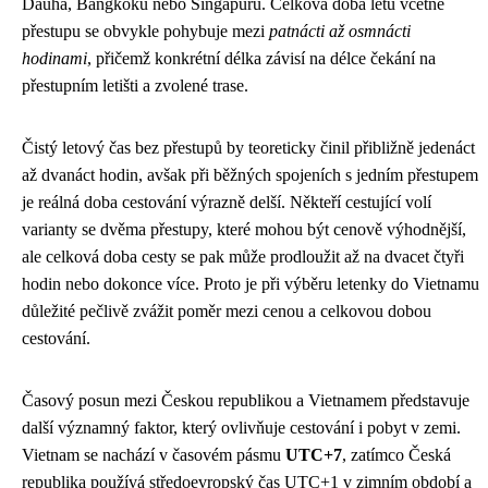
Dauhá, Bangkoku nebo Singapuru. Celková doba letu včetně
přestupu se obvykle pohybuje mezi
patnácti až osmnácti
hodinami
, přičemž konkrétní délka závisí na délce čekání na
přestupním letišti a zvolené trase.
Čistý letový čas bez přestupů by teoreticky činil přibližně jedenáct
až dvanáct hodin, avšak při běžných spojeních s jedním přestupem
je reálná doba cestování výrazně delší. Někteří cestující volí
varianty se dvěma přestupy, které mohou být cenově výhodnější,
ale celková doba cesty se pak může prodloužit až na dvacet čtyři
hodin nebo dokonce více. Proto je při výběru letenky do Vietnamu
důležité pečlivě zvážit poměr mezi cenou a celkovou dobou
cestování.
Časový posun mezi Českou republikou a Vietnamem představuje
další významný faktor, který ovlivňuje cestování i pobyt v zemi.
Vietnam se nachází v časovém pásmu
UTC+7
, zatímco Česká
republika používá středoevropský čas UTC+1 v zimním období a