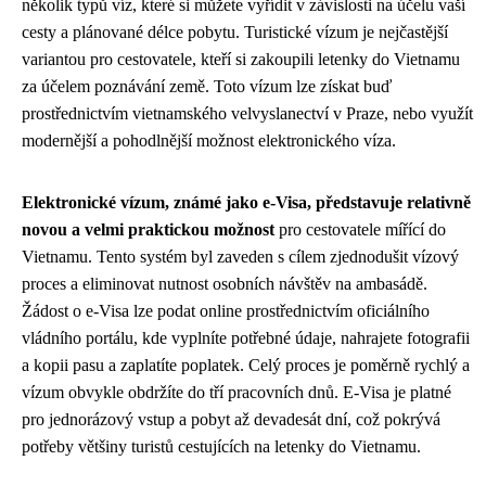
několik typů víz, které si můžete vyřídit v závislosti na účelu vaší
cesty a plánované délce pobytu. Turistické vízum je nejčastější
variantou pro cestovatele, kteří si zakoupili letenky do Vietnamu
za účelem poznávání země. Toto vízum lze získat buď
prostřednictvím vietnamského velvyslanectví v Praze, nebo využít
modernější a pohodlnější možnost elektronického víza.
Elektronické vízum, známé jako e-Visa, představuje relativně
novou a velmi praktickou možnost
pro cestovatele mířící do
Vietnamu. Tento systém byl zaveden s cílem zjednodušit vízový
proces a eliminovat nutnost osobních návštěv na ambasádě.
Žádost o e-Visa lze podat online prostřednictvím oficiálního
vládního portálu, kde vyplníte potřebné údaje, nahrajete fotografii
a kopii pasu a zaplatíte poplatek. Celý proces je poměrně rychlý a
vízum obvykle obdržíte do tří pracovních dnů. E-Visa je platné
pro jednorázový vstup a pobyt až devadesát dní, což pokrývá
potřeby většiny turistů cestujících na letenky do Vietnamu.