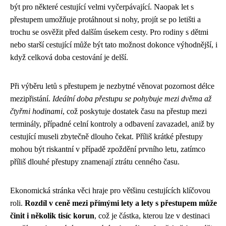
být pro některé cestující velmi vyčerpávající. Naopak let s
přestupem umožňuje protáhnout si nohy, projít se po letišti a
trochu se osvěžit před dalším úsekem cesty. Pro rodiny s dětmi
nebo starší cestující může být tato možnost dokonce výhodnější, i
když celková doba cestování je delší.
Při výběru letů s přestupem je nezbytné věnovat pozornost délce
mezipřistání.
Ideální doba přestupu se pohybuje mezi dvěma až
čtyřmi hodinami
, což poskytuje dostatek času na přestup mezi
terminály, případné celní kontroly a odbavení zavazadel, aniž by
cestující museli zbytečně dlouho čekat. Příliš krátké přestupy
mohou být riskantní v případě zpoždění prvního letu, zatímco
příliš dlouhé přestupy znamenají ztrátu cenného času.
Ekonomická stránka věci hraje pro většinu cestujících klíčovou
roli.
Rozdíl v ceně mezi přímými lety a lety s přestupem může
činit i několik tisíc korun
, což je částka, kterou lze v destinaci