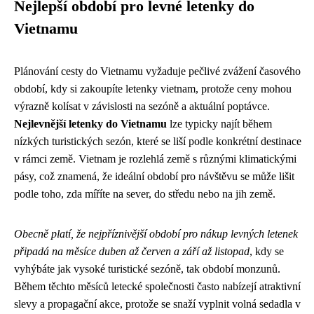
Nejlepší období pro levné letenky do
Vietnamu
Plánování cesty do Vietnamu vyžaduje pečlivé zvážení časového
období, kdy si zakoupíte letenky vietnam, protože ceny mohou
výrazně kolísat v závislosti na sezóně a aktuální poptávce.
Nejlevnější letenky do Vietnamu
lze typicky najít během
nízkých turistických sezón, které se liší podle konkrétní destinace
v rámci země. Vietnam je rozlehlá země s různými klimatickými
pásy, což znamená, že ideální období pro návštěvu se může lišit
podle toho, zda míříte na sever, do středu nebo na jih země.
Obecně platí, že nejpříznivější období pro nákup levných letenek
připadá na měsíce duben až červen a září až listopad
, kdy se
vyhýbáte jak vysoké turistické sezóně, tak období monzunů.
Během těchto měsíců letecké společnosti často nabízejí atraktivní
slevy a propagační akce, protože se snaží vyplnit volná sedadla v