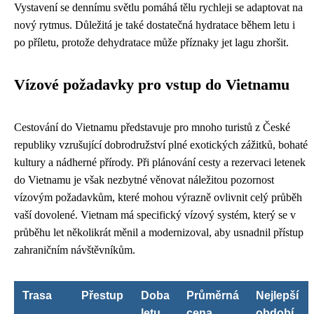
Vystavení se dennímu světlu pomáhá tělu rychleji se adaptovat na
nový rytmus. Důležitá je také dostatečná hydratace během letu i
po příletu, protože dehydratace může příznaky jet lagu zhoršit.
Vízové požadavky pro vstup do Vietnamu
Cestování do Vietnamu představuje pro mnoho turistů z České
republiky vzrušující dobrodružství plné exotických zážitků, bohaté
kultury a nádherné přírody. Při plánování cesty a rezervaci letenek
do Vietnamu je však nezbytné věnovat náležitou pozornost
vízovým požadavkům, které mohou výrazně ovlivnit celý průběh
vaší dovolené. Vietnam má specifický vízový systém, který se v
průběhu let několikrát měnil a modernizoval, aby usnadnil přístup
zahraničním návštěvníkům.
Trasa
Přestup
Doba
Průměrná
Nejlepší
letu
cena
období