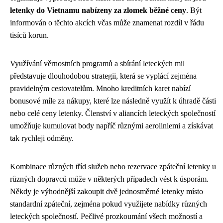
letenky do Vietnamu nabízeny za zlomek běžné ceny
. Být
informován o těchto akcích včas může znamenat rozdíl v řádu
tisíců korun.
Využívání věrnostních programů a sbírání leteckých mil
představuje dlouhodobou strategii, která se vyplácí zejména
pravidelným cestovatelům. Mnoho kreditních karet nabízí
bonusové míle za nákupy, které lze následně využít k úhradě části
nebo celé ceny letenky. Členství v aliancích leteckých společností
umožňuje kumulovat body napříč různými aeroliniemi a získávat
tak rychleji odměny.
Kombinace různých tříd služeb nebo rezervace zpáteční letenky u
různých dopravců může v některých případech vést k úsporám.
Někdy je výhodnější zakoupit dvě jednosměrné letenky místo
standardní zpáteční, zejména pokud využijete nabídky různých
leteckých společností. Pečlivé prozkoumání všech možností a