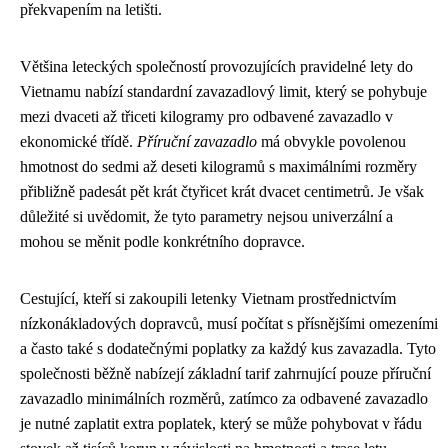
překvapením na letišti.
Většina leteckých společností provozujících pravidelné lety do
Vietnamu nabízí standardní zavazadlový limit, který se pohybuje
mezi dvaceti až třiceti kilogramy pro odbavené zavazadlo v
ekonomické třídě.
Příruční zavazadlo
má obvykle povolenou
hmotnost do sedmi až deseti kilogramů s maximálními rozměry
přibližně padesát pět krát čtyřicet krát dvacet centimetrů. Je však
důležité si uvědomit, že tyto parametry nejsou univerzální a
mohou se měnit podle konkrétního dopravce.
Cestující, kteří si zakoupili letenky Vietnam prostřednictvím
nízkonákladových dopravců, musí počítat s přísnějšími omezeními
a často také s dodatečnými poplatky za každý kus zavazadla. Tyto
společnosti běžně nabízejí základní tarif zahrnující pouze příruční
zavazadlo minimálních rozměrů, zatímco za odbavené zavazadlo
je nutné zaplatit extra poplatek, který se může pohybovat v řádu