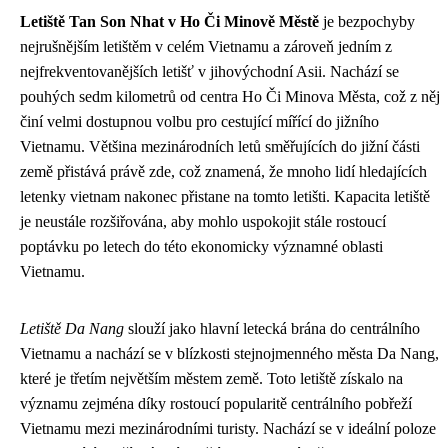
Letiště Tan Son Nhat v Ho Či Minově Městě
je bezpochyby
nejrušnějším letištěm v celém Vietnamu a zároveň jedním z
nejfrekventovanějších letišť v jihovýchodní Asii. Nachází se
pouhých sedm kilometrů od centra Ho Či Minova Města, což z něj
činí velmi dostupnou volbu pro cestující mířící do jižního
Vietnamu. Většina mezinárodních letů směřujících do jižní části
země přistává právě zde, což znamená, že mnoho lidí hledajících
letenky vietnam nakonec přistane na tomto letišti. Kapacita letiště
je neustále rozšiřována, aby mohlo uspokojit stále rostoucí
poptávku po letech do této ekonomicky významné oblasti
Vietnamu.
Letiště Da Nang
slouží jako hlavní letecká brána do centrálního
Vietnamu a nachází se v blízkosti stejnojmenného města Da Nang,
které je třetím největším městem země. Toto letiště získalo na
významu zejména díky rostoucí popularitě centrálního pobřeží
Vietnamu mezi mezinárodními turisty. Nachází se v ideální poloze