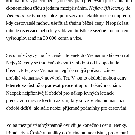
korunami za zpáteční let. Tyto ceny platí především pro standardní
ekonomickou třídu s jedním mezipřistáním.
Nejlevnější letenky do
Vietnamu
lze typicky nalézt při rezervaci několik měsíců dopředu,
kdy cestovatelé mohou ušetřit až třetinu běžné ceny. Naopak last
minute rezervace nebo lety v hlavní turistické sezóně mohou cenu
vyšrouplovat až na 30 000 korun a více.
Sezonní výkyvy hrají v cenách letenek do Vietnamu klíčovou roli.
Nejvyšší ceny se tradičně objevují v období od listopadu do
března, kdy je ve Vietnamu nejpříjemnější počasí a zároveň
probíhá vietnamský nový rok Tet. V tomto období mohou
ceny
letenek vzrůst až o padesát procent
oproti běžným cenám.
Naopak nejpříznivější období pro nákup levných letenek
představují měsíce květen až září, kdy se ve Vietnamu nachází
období dešťů, ale stále nabízí příjemné podmínky pro cestování.
Volba mezipřistání významně ovlivňuje konečnou cenu letenky.
Přímé lety z České republiky do Vietnamu neexistují, proto musí