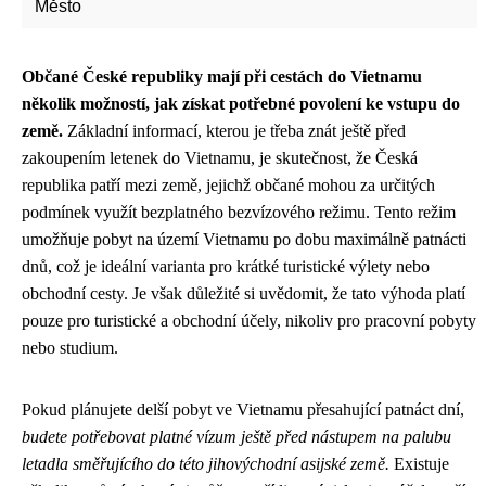
Město
Občané České republiky mají při cestách do Vietnamu
několik možností, jak získat potřebné povolení ke vstupu do
země.
Základní informací, kterou je třeba znát ještě před
zakoupením letenek do Vietnamu, je skutečnost, že Česká
republika patří mezi země, jejichž občané mohou za určitých
podmínek využít bezplatného bezvízového režimu. Tento režim
umožňuje pobyt na území Vietnamu po dobu maximálně patnácti
dnů, což je ideální varianta pro krátké turistické výlety nebo
obchodní cesty. Je však důležité si uvědomit, že tato výhoda platí
pouze pro turistické a obchodní účely, nikoliv pro pracovní pobyty
nebo studium.
Pokud plánujete delší pobyt ve Vietnamu přesahující patnáct dní,
budete potřebovat platné vízum ještě před nástupem na palubu
letadla směřujícího do této jihovýchodní asijské země.
Existuje