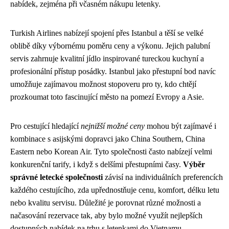
nabídek, zejména při včasném nákupu letenky.
Turkish Airlines nabízejí spojení přes Istanbul a těší se velké
oblibě díky výbornému poměru ceny a výkonu. Jejich palubní
servis zahrnuje kvalitní jídlo inspirované tureckou kuchyní a
profesionální přístup posádky. Istanbul jako přestupní bod navíc
umožňuje zajímavou možnost stopoveru pro ty, kdo chtějí
prozkoumat toto fascinující město na pomezí Evropy a Asie.
Pro cestující hledající
nejnižší možné ceny
mohou být zajímavé i
kombinace s asijskými dopravci jako China Southern, China
Eastern nebo Korean Air. Tyto společnosti často nabízejí velmi
konkurenční tarify, i když s delšími přestupními časy.
Výběr
správné letecké společnosti
závisí na individuálních preferencích
každého cestujícího, zda upřednostňuje cenu, komfort, délku letu
nebo kvalitu servisu. Důležité je porovnat různé možnosti a
načasování rezervace tak, aby bylo možné využít nejlepších
dostupných nabídek na trhu s letenkami do Vietnamu.