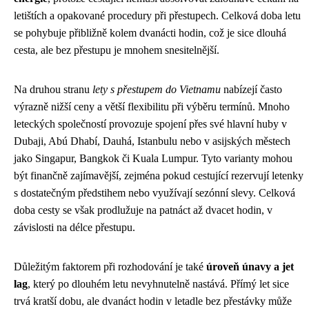
letištích a opakované procedury při přestupech. Celková doba letu
se pohybuje přibližně kolem dvanácti hodin, což je sice dlouhá
cesta, ale bez přestupu je mnohem snesitelnější.
Na druhou stranu
lety s přestupem do Vietnamu
nabízejí často
výrazně nižší ceny a větší flexibilitu při výběru termínů. Mnoho
leteckých společností provozuje spojení přes své hlavní huby v
Dubaji, Abú Dhabí, Dauhá, Istanbulu nebo v asijských městech
jako Singapur, Bangkok či Kuala Lumpur. Tyto varianty mohou
být finančně zajímavější, zejména pokud cestující rezervují letenky
s dostatečným předstihem nebo využívají sezónní slevy. Celková
doba cesty se však prodlužuje na patnáct až dvacet hodin, v
závislosti na délce přestupu.
Důležitým faktorem při rozhodování je také
úroveň únavy a jet
lag
, který po dlouhém letu nevyhnutelně nastává. Přímý let sice
trvá kratší dobu, ale dvanáct hodin v letadle bez přestávky může