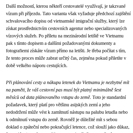
Další možností, kterou někteří cestovatelé využívají, je takzvané
vízum při příjezdu. Tato varianta však vyžaduje předchozí zajištění
schvalovacího dopisu od vietnamské imigrační služby, který lze
získat prostřednictvím cestovních agentur nebo specializovaných
vízových služeb. Po příletu na mezinárodní letiště ve Vietnamu
pak s tímto dopisem a dalšími požadovanými dokumenty a
fotografiemi získáte vízum přímo na letišti. Je třeba počítat s tím,
že tento proces může zabrat určitý čas, zejména pokud přiletíte v
době velkého náporu cestujících.
Při plánování cesty a nákupu letenek do Vietnamu je nezbytné mít
na paměti, že váš cestovní pas musí být platný minimálně šest
měsíců od data plánovaného vstupu do země.
Toto je standardní
požadavek, který platí pro většinu asijských zemí a jeho
nedodržení může vést k zamítnutí nástupu na palubu letadla nebo
k odmítnutí vstupu do země. Rovněž je důležité mít s sebou
doklad o zpáteční nebo pokračující letence, což slouží jako důkaz,