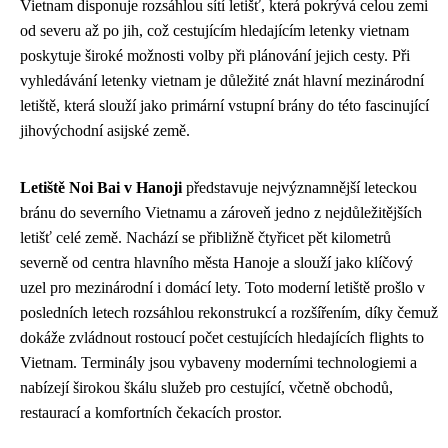
Vietnam disponuje rozsáhlou sítí letišť, která pokrývá celou zemi
od severu až po jih, což cestujícím hledajícím letenky vietnam
poskytuje široké možnosti volby při plánování jejich cesty. Při
vyhledávání letenky vietnam je důležité znát hlavní mezinárodní
letiště, která slouží jako primární vstupní brány do této fascinující
jihovýchodní asijské země.
Letiště Noi Bai v Hanoji
představuje nejvýznamnější leteckou
bránu do severního Vietnamu a zároveň jedno z nejdůležitějších
letišť celé země. Nachází se přibližně čtyřicet pět kilometrů
severně od centra hlavního města Hanoje a slouží jako klíčový
uzel pro mezinárodní i domácí lety. Toto moderní letiště prošlo v
posledních letech rozsáhlou rekonstrukcí a rozšířením, díky čemuž
dokáže zvládnout rostoucí počet cestujících hledajících flights to
Vietnam. Terminály jsou vybaveny moderními technologiemi a
nabízejí širokou škálu služeb pro cestující, včetně obchodů,
restaurací a komfortních čekacích prostor.