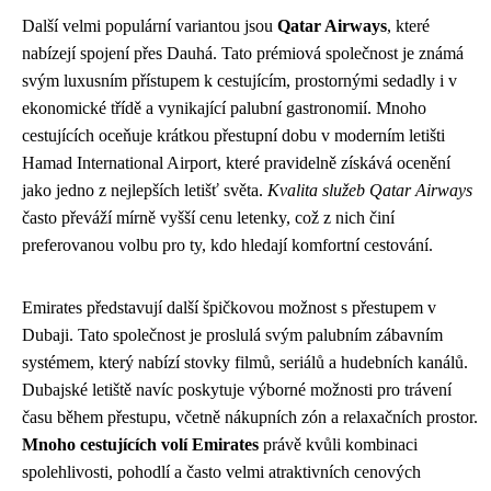
Další velmi populární variantou jsou
Qatar Airways
, které
nabízejí spojení přes Dauhá. Tato prémiová společnost je známá
svým luxusním přístupem k cestujícím, prostornými sedadly i v
ekonomické třídě a vynikající palubní gastronomií. Mnoho
cestujících oceňuje krátkou přestupní dobu v moderním letišti
Hamad International Airport, které pravidelně získává ocenění
jako jedno z nejlepších letišť světa.
Kvalita služeb Qatar Airways
často převáží mírně vyšší cenu letenky, což z nich činí
preferovanou volbu pro ty, kdo hledají komfortní cestování.
Emirates představují další špičkovou možnost s přestupem v
Dubaji. Tato společnost je proslulá svým palubním zábavním
systémem, který nabízí stovky filmů, seriálů a hudebních kanálů.
Dubajské letiště navíc poskytuje výborné možnosti pro trávení
času během přestupu, včetně nákupních zón a relaxačních prostor.
Mnoho cestujících volí Emirates
právě kvůli kombinaci
spolehlivosti, pohodlí a často velmi atraktivních cenových