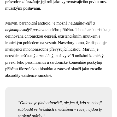
průvodce zdůrazňuje její roli jako vyrovnávajícího prvku mezi
mužskými postavami.
Marvin, paranoidní android, je možná
nejzajímavější a
nejkomplexnější postavou
celého příběhu. Jeho charakteristika je
definována chronickou depresí, existenciálním smutkem a
ironickým pohledem na vesmír. Navzdory tomu, že disponuje
inteligencí mnohonásobně převyšující lidskou, Marvin je
neustále nešťastný a znuděný, což vytváří unikátní komický
prvek. Jeho pessimismus a sardonické komentáře poskytují
příběhu filozofickou hloubku a zároveň slouží jako zrcadlo
absurdity existence samotné.
Galaxie je plná odpovědí, ale jen ti, kdo se nebojí
zabloudít ve hvězdách s ručníkem v ruce, najdou ty
správné otázky.