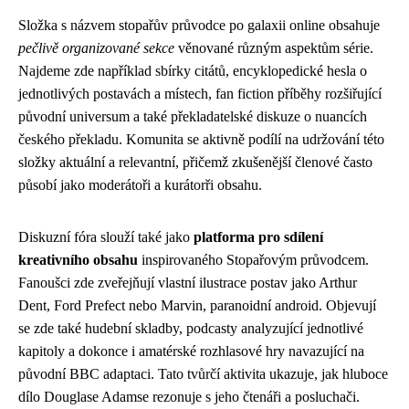
Složka s názvem stopařův průvodce po galaxii online obsahuje
pečlivě organizované sekce
věnované různým aspektům série.
Najdeme zde například sbírky citátů, encyklopedické hesla o
jednotlivých postavách a místech, fan fiction příběhy rozšiřující
původní universum a také překladatelské diskuze o nuancích
českého překladu. Komunita se aktivně podílí na udržování této
složky aktuální a relevantní, přičemž zkušenější členové často
působí jako moderátoři a kurátorři obsahu.
Diskuzní fóra slouží také jako
platforma pro sdílení
kreativního obsahu
inspirovaného Stopařovým průvodcem.
Fanoušci zde zveřejňují vlastní ilustrace postav jako Arthur
Dent, Ford Prefect nebo Marvin, paranoidní android. Objevují
se zde také hudební skladby, podcasty analyzující jednotlivé
kapitoly a dokonce i amatérské rozhlasové hry navazující na
původní BBC adaptaci. Tato tvůrčí aktivita ukazuje, jak hluboce
dílo Douglase Adamse rezonuje s jeho čtenáři a posluchači.