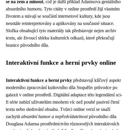
se na zem a minout
, což je další příklad Adamsova geniálního
absurdního humoru. Tyto citáty v online prostředí žijí vlastním
životem a stávají se součástí internetové kultury, kde jsou
neustále reinterpretovány a aplikovány na současné situace.
Složka obsahující tyto materiály tak představuje nejen archiv
textu, ale živoucí sbírku kulturních odkazů, které překračují
hranice původního díla.
Interaktivní funkce a herní prvky online
Interaktivní funkce a herní prvky
představují klíčový aspekt
moderního zpracování kultovního díla Stopařův průvodce po
galaxii v online prostředí. Digitální adaptace této legendární sci-
fi série nabízí uživatelům mnohem víc než pouhé pasivní čtení
textu nebo sledování obsahu. Tvůrci online verzí se snaží
zachytit
absurdní humor a nepředvídatelnost
původního díla
Douglasa Adamsa prostřednictvím různorodých interaktivních