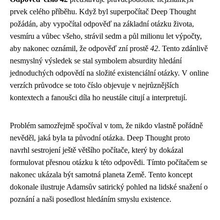
prvek celého příběhu. Když byl superpočítač Deep Thought
požádán, aby vypočítal odpověď na základní otázku života,
vesmíru a vůbec všeho, strávil sedm a půl milionu let výpočty,
aby nakonec oznámil, že odpověď zní prostě
42
. Tento zdánlivě
nesmyslný výsledek se stal symbolem absurdity hledání
jednoduchých odpovědí na složité existenciální otázky. V online
verzích průvodce se toto číslo objevuje v nejrůznějších
kontextech a fanoušci díla ho neustále citují a interpretují.
Problém samozřejmě spočíval v tom, že nikdo vlastně pořádně
nevěděl, jaká byla ta původní otázka. Deep Thought proto
navrhl sestrojení ještě většího počítače, který by dokázal
formulovat přesnou otázku k této odpovědi. Tímto počítačem se
nakonec ukázala být samotná planeta Země. Tento koncept
dokonale ilustruje Adamsův satirický pohled na lidské snažení o
poznání a naši posedlost hledáním smyslu existence.