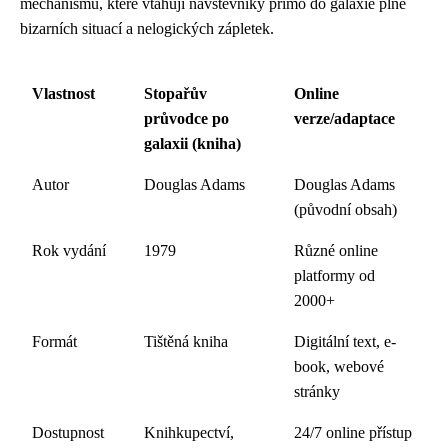
mechanismů, které vtahují návštěvníky přímo do galaxie plné
bizarních situací a nelogických zápletek.
Vlastnost
Stopařův
Online
průvodce po
verze/adaptace
galaxii (kniha)
Autor
Douglas Adams
Douglas Adams
(původní obsah)
Rok vydání
1979
Různé online
platformy od
2000+
Formát
Tištěná kniha
Digitální text, e-
book, webové
stránky
Dostupnost
Knihkupectví,
24/7 online přístup