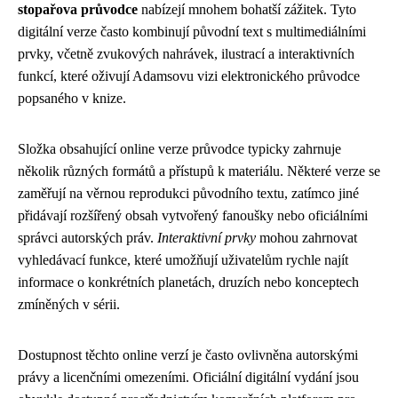
stopařova průvodce
nabízejí mnohem bohatší zážitek. Tyto
digitální verze často kombinují původní text s multimediálními
prvky, včetně zvukových nahrávek, ilustrací a interaktivních
funkcí, které oživují Adamsovu vizi elektronického průvodce
popsaného v knize.
Složka obsahující online verze průvodce typicky zahrnuje
několik různých formátů a přístupů k materiálu. Některé verze se
zaměřují na věrnou reprodukci původního textu, zatímco jiné
přidávají rozšířený obsah vytvořený fanoušky nebo oficiálními
správci autorských práv.
Interaktivní prvky
mohou zahrnovat
vyhledávací funkce, které umožňují uživatelům rychle najít
informace o konkrétních planetách, druzích nebo konceptech
zmíněných v sérii.
Dostupnost těchto online verzí je často ovlivněna autorskými
právy a licenčními omezeními. Oficiální digitální vydání jsou