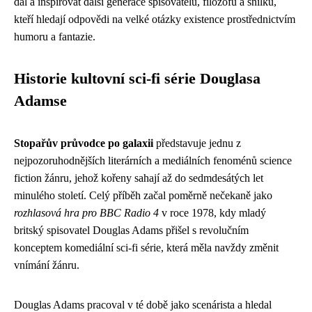
dál a inspirovat další generace spisovatelů, filozofů a snílků,
kteří hledají odpovědi na velké otázky existence prostřednictvím
humoru a fantazie.
Historie kultovní sci-fi série Douglasa
Adamse
Stopařův průvodce po galaxii
představuje jednu z
nejpozoruhodnějších literárních a mediálních fenoménů science
fiction žánru, jehož kořeny sahají až do sedmdesátých let
minulého století. Celý příběh začal poměrně nečekaně jako
rozhlasová hra pro BBC Radio 4
v roce 1978, kdy mladý
britský spisovatel Douglas Adams přišel s revolučním
konceptem komediální sci-fi série, která měla navždy změnit
vnímání žánru.
Douglas Adams pracoval v té době jako scenárista a hledal