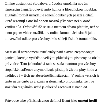
Online dostupnost Stopařova průvodce umožnila novým
generacím čtenářů objevit tento humor a filozofickou hloubku.
Digitální formát usnadňuje sdílení oblíbených pasáží a citátů,
které rezonují s dnešní dobou možná ještě více než v době
vzniku díla.
Odpověď 42
se stala memem dávno předtím, než se
tento pojem vůbec rozšířil, a v online komunitách slouží jako
univerzální odkaz pro všechny, kdo sdílejí lásku k tomuto dílu.
Mezi další nezapomenutelné citáty patří slavné Nepropadejte
panice!, které je vytištěno velkými přátelskými písmeny na obalu
průvodce. Tato jednoduchá rada se stala mantrou pro všechny
stopařské nadšence a symbolizuje přístup k životu plný klidu a
nadhledu i v těch nejabsurdnějších situacích. V online verzích je
tento nápis často zvýrazněn a slouží jako připomínka, že i ve
složitém digitálním světě je důležité zachovat si nadhled.
Průvodce také přináší slavnou definici létání jako
umění hodit