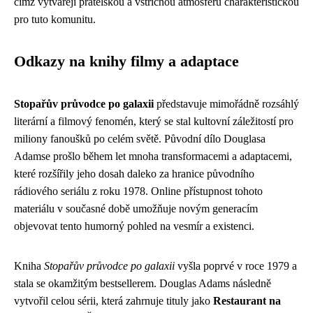
čímž vytvářejí přátelskou a vstřícnou atmosféru charakteristickou
pro tuto komunitu.
Odkazy na knihy filmy a adaptace
Stopařův průvodce po galaxii
představuje mimořádně rozsáhlý
literární a filmový fenomén, který se stal kultovní záležitostí pro
miliony fanoušků po celém světě. Původní dílo Douglasa
Adamse prošlo během let mnoha transformacemi a adaptacemi,
které rozšířily jeho dosah daleko za hranice původního
rádiového seriálu z roku 1978. Online přístupnost tohoto
materiálu v současné době umožňuje novým generacím
objevovat tento humorný pohled na vesmír a existenci.
Kniha
Stopařův průvodce po galaxii
vyšla poprvé v roce 1979 a
stala se okamžitým bestsellerem. Douglas Adams následně
vytvořil celou sérii, která zahrnuje tituly jako
Restaurant na