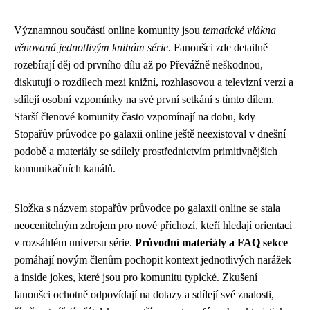
Významnou součástí online komunity jsou
tematické vlákna
věnovaná jednotlivým knihám série
. Fanoušci zde detailně
rozebírají děj od prvního dílu až po Převážně neškodnou,
diskutují o rozdílech mezi knižní, rozhlasovou a televizní verzí a
sdílejí osobní vzpomínky na své první setkání s tímto dílem.
Starší členové komunity často vzpomínají na dobu, kdy
Stopařův průvodce po galaxii online ještě neexistoval v dnešní
podobě a materiály se sdílely prostřednictvím primitivnějších
komunikačních kanálů.
Složka s názvem stopařův průvodce po galaxii online se stala
neocenitelným zdrojem pro nové příchozí, kteří hledají orientaci
v rozsáhlém universu série.
Průvodní materiály a FAQ sekce
pomáhají novým členům pochopit kontext jednotlivých narážek
a inside jokes, které jsou pro komunitu typické. Zkušení
fanoušci ochotně odpovídají na dotazy a sdílejí své znalosti,