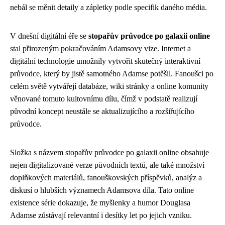
nebál se měnit detaily a zápletky podle specifik daného média.
V dnešní digitální éře se
stopařův průvodce po galaxii online
stal přirozeným pokračováním Adamsovy vize. Internet a
digitální technologie umožnily vytvořit skutečný interaktivní
průvodce, který by jistě samotného Adamse potěšil. Fanoušci po
celém světě vytvářejí databáze, wiki stránky a online komunity
věnované tomuto kultovnímu dílu, čímž v podstatě realizují
původní koncept neustále se aktualizujícího a rozšiřujícího
průvodce.
Složka s názvem stopařův průvodce po galaxii online obsahuje
nejen digitalizované verze původních textů, ale také množství
doplňkových materiálů, fanouškovských příspěvků, analýz a
diskusí o hlubších významech Adamsova díla. Tato online
existence série dokazuje, že myšlenky a humor Douglasa
Adamse zůstávají relevantní i desítky let po jejich vzniku.