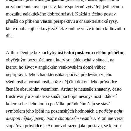
nezapomenutelných postav, které společně vytvářejí jedinečnou
mozaiku galaktického dobrodružství. Každá z těchto postav
přináší do příběhu vlastní perspektivu a charakteristické rysy,
které obohacují celkový zážitek z online verze tohoto kultovního
díla.
Arthur Dent je bezpochyby
ústřední postavou celého příběhu
,
obyčejným pozemšťanem, který se náhle ocitá v situaci, na
kterou ho život v anglickém venkovském domě vůbec
nepřipravil. Jeho charakteristika spočívá především v jeho
všednosti a normálnosti, což z něj činí dokonalého průvodce
čtenáře absurdním vesmírem. Arthur je neustále zmatený, často
frustrovaný a zoufale se snaží pochopit nesmyslnost událostí
kolem sebe. Jeho touha po šálku pořádného čaju se stává
symbolem jeho lpění na pozemských hodnotách a
potřeby najít
alespoň nějaký pevný bod v chaotickém vesmíru
. V online verzi
stopařova průvodce je Arthur zobrazen jako postava, se kterou