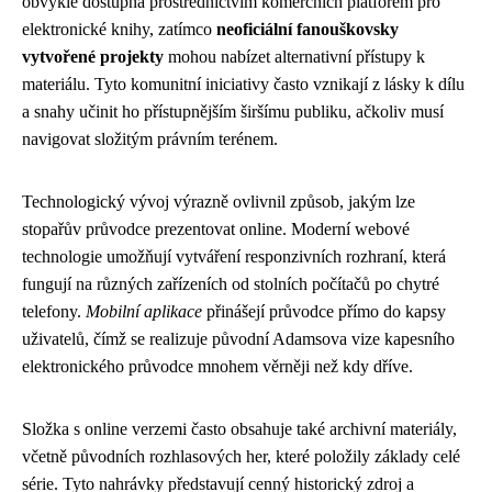
obvykle dostupná prostřednictvím komerčních platforem pro
elektronické knihy, zatímco
neoficiální fanouškovsky
vytvořené projekty
mohou nabízet alternativní přístupy k
materiálu. Tyto komunitní iniciativy často vznikají z lásky k dílu
a snahy učinit ho přístupnějším širšímu publiku, ačkoliv musí
navigovat složitým právním terénem.
Technologický vývoj výrazně ovlivnil způsob, jakým lze
stopařův průvodce prezentovat online. Moderní webové
technologie umožňují vytváření responzivních rozhraní, která
fungují na různých zařízeních od stolních počítačů po chytré
telefony.
Mobilní aplikace
přinášejí průvodce přímo do kapsy
uživatelů, čímž se realizuje původní Adamsova vize kapesního
elektronického průvodce mnohem věrněji než kdy dříve.
Složka s online verzemi často obsahuje také archivní materiály,
včetně původních rozhlasových her, které položily základy celé
série. Tyto nahrávky představují cenný historický zdroj a