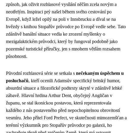
způsob, jak oživit rozhlasové vysílání něčím zcela novým a
neotřelým. Inspiraci prý našel během svého cestování po
Evropě, když ležel opilý na poli v Innsbrucku a díval se na
hvězdy s knihou Stopařův průvodce po Evropě vedle sebe. Tato
zdánlivě banální situace vedla ke zrození myšlenky o
mezigalaktickém průvodci, který by fungoval podobně jako
pozemské turistické příručky, jen s mnohem větším rozsahem
působnosti.
Původní rozhlasová série se setkala s
nečekaným úspěchem u
posluchačů
, kteří ocenili Adamsův specifický britský humor,
absurdní situace a filozofické podtexty skryté v zdánlivě lehké
zábavě. Hlavní hrdina Arthur Dent, obyčejný Angličan v
županu, se stal ikonickou postavou, která reprezentovala
každého z nás postaveného před nepochopitelnou obrovitostí
vesmíru. Jeho přítel Ford Prefect, ve skutečnosti mimozemšťan a
terénní výzkumník pro Stopařův průvodce po galaxii, ho
zachraňuje těsně před zničením Země, která má ustoupit