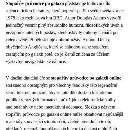
Stopařův průvodce po galaxii
představuje kultovní dílo
science fiction literatury, které poprvé spatřilo světlo světa v roce
1978 jako rozhlasová hra BBC. Autor Douglas Adams vytvořil
jedinečný vesmír plný absurdního humoru, filozofických úvah a
nezapomenutelných postav, které oslovily miliony čtenářů po
celém světě. Příběh sleduje dobrodružství Arthura Denta,
obyčejného Angličana, který se náhodou stane stopařem
cestujícím po galaxii poté, co je Země zničena za účelem
výstavby mezigalaktické dálnice.
V dnešní digitální éře se
stopařův průvodce po galaxii online
stal snadno dostupným pro všechny fanoušky této legendární
série. Internet umožnil, aby se toto dílo dostalo k širokému
publiku v různých formátech, ať už jde o elektronické knihy,
audionahrávky nebo interaktivní adaptace. Složka s názvem
stopařův průvodce po galaxii online může obsahovat nejrůznější
materiály související s touto sérií, včetně původních textů,
překladů, recenzí, fanouškovských teorií a diskusí o hlubších