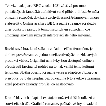
Televizní adaptace BBC z roku 1981 zůstává pro mnoho
purističtějších fanoušků definitivní verzí příběhu. Přestože měla
omezený rozpočet, dokázala zachytit esenci Adamsova humoru
a absurdity.
Online archívy BBC
a různé streamovací služby
dnes poskytují přístup k těmto historickým epizodám, což
umožňuje srovnání různých interpretací stejného materiálu.
Rozhlasová hra, která stála na začátku celého fenoménu, je
dodnes považována za jednu z nejkreativnějších rozhlasových
produkcí vůbec. Originální nahrávky jsou dostupné online a
představují fascinující pohled na to, jak vznikl tento kulturní
fenomén. Složka obsahující různé verze a adaptace
Stopařova
průvodce
by byla neúplná bez odkazu na tyto zvukové záznamy,
které položily základy pro vše, co následovalo.
Kromě hlavních adaptací existuje množství dalších odkazů a
souvisejících děl. Grafické romance, počítačové hry, divadelní