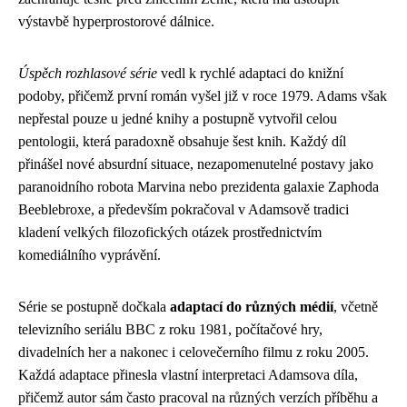
výstavbě hyperprostorové dálnice.
Úspěch rozhlasové série
vedl k rychlé adaptaci do knižní
podoby, přičemž první román vyšel již v roce 1979. Adams však
nepřestal pouze u jedné knihy a postupně vytvořil celou
pentologii, která paradoxně obsahuje šest knih. Každý díl
přinášel nové absurdní situace, nezapomenutelné postavy jako
paranoidního robota Marvina nebo prezidenta galaxie Zaphoda
Beeblebroxe, a především pokračoval v Adamsově tradici
kladení velkých filozofických otázek prostřednictvím
komediálního vyprávění.
Série se postupně dočkala
adaptací do různých médií
, včetně
televizního seriálu BBC z roku 1981, počítačové hry,
divadelních her a nakonec i celovečerního filmu z roku 2005.
Každá adaptace přinesla vlastní interpretaci Adamsova díla,
přičemž autor sám často pracoval na různých verzích příběhu a