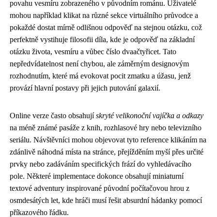
povahu vesmíru zobrazeného v původním románu. Uživatelé
mohou například klikat na různé sekce virtuálního průvodce a
pokaždé dostat mírně odlišnou odpověď na stejnou otázku, což
perfektně vystihuje filosofii díla, kde je odpověď na základní
otázku života, vesmíru a vůbec číslo dvaačtyřicet. Tato
nepředvídatelnost není chybou, ale záměrným designovým
rozhodnutím, které má evokovat pocit zmatku a úžasu, jenž
provází hlavní postavy při jejich putování galaxií.
Online verze často obsahují
skryté velikonoční vajíčka a odkazy
na méně známé pasáže z knih, rozhlasové hry nebo televizního
seriálu. Návštěvníci mohou objevovat tyto reference klikáním na
zdánlivě náhodná místa na stránce, přejížděním myší přes určité
prvky nebo zadáváním specifických frází do vyhledávacího
pole. Některé implementace dokonce obsahují miniaturní
textové adventury inspirované původní počítačovou hrou z
osmdesátých let, kde hráči musí řešit absurdní hádanky pomocí
příkazového řádku.