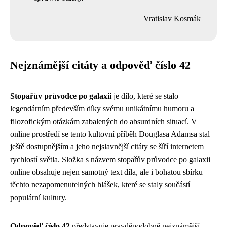
Vratislav Kosmák
Nejznámější citáty a odpověď číslo 42
Stopařův průvodce po galaxii
je dílo, které se stalo
legendárním především díky svému unikátnímu humoru a
filozofickým otázkám zabalených do absurdních situací. V
online prostředí se tento kultovní příběh Douglasa Adamsa stal
ještě dostupnějším a jeho nejslavnější citáty se šíří internetem
rychlostí světla. Složka s názvem stopařův průvodce po galaxii
online obsahuje nejen samotný text díla, ale i bohatou sbírku
těchto nezapomenutelných hlášek, které se staly součástí
populární kultury.
Odpověď číslo 42
představuje pravděpodobně nejznámější