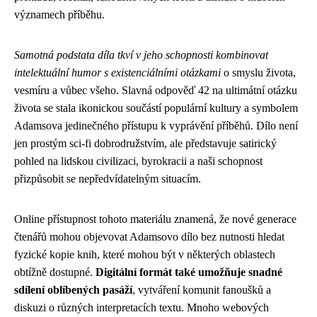
významech příběhu.
Samotná podstata díla tkví v jeho schopnosti kombinovat
intelektuální humor s existenciálními otázkami
o smyslu života,
vesmíru a vůbec všeho. Slavná odpověď 42 na ultimátní otázku
života se stala ikonickou součástí populární kultury a symbolem
Adamsova jedinečného přístupu k vyprávění příběhů. Dílo není
jen prostým sci-fi dobrodružstvím, ale představuje satirický
pohled na lidskou civilizaci, byrokracii a naši schopnost
přizpůsobit se nepředvídatelným situacím.
Online přístupnost tohoto materiálu znamená, že nové generace
čtenářů mohou objevovat Adamsovo dílo bez nutnosti hledat
fyzické kopie knih, které mohou být v některých oblastech
obtížně dostupné.
Digitální formát také umožňuje snadné
sdílení oblíbených pasáží
, vytváření komunit fanoušků a
diskuzi o různých interpretacích textu. Mnoho webových