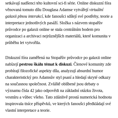
setkávají nadšenci této kultovní sci-fi série. Online diskuzní fóra
věnovaná tomuto dílu Douglasa Adamse vytvářejí
virtuální
galaxii plnou interakcí
, kde fanoušci sdílejí své postřehy, teorie a
interpretace jednotlivých pasáží. Složka s názvem stopařův
průvodce po galaxii online se stala centrálním bodem pro
organizaci a archivaci nejrůznějších materiálů, které komunita v
průběhu let vytvořila.
Diskuzní fóra zaměřená na Stopařův průvodce po galaxii online
nabízejí
pestrou škálu témat k diskuzi
. Členové komunity zde
probírají filozofické aspekty díla, analyzují absurdní humor
charakteristický pro Adamsův styl psaní a hledají skryté odkazy
na současnou společnost. Zvláště oblíbené jsou debaty o
významu čísla 42 jako odpovědi na základní otázku života,
vesmíru a vůbec všeho. Tato zdánlivě prostá numerická hodnota
inspirovala tisíce příspěvků, ve kterých fanoušci předkládají své
vlastní interpretace a teorie.