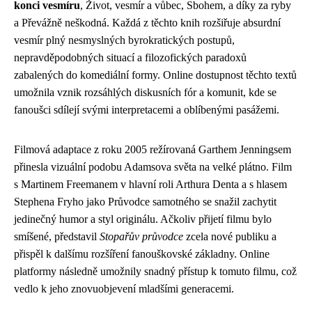
konci vesmíru
, Život, vesmír a vůbec, Sbohem, a díky za ryby
a Převážně neškodná. Každá z těchto knih rozšiřuje absurdní
vesmír plný nesmyslných byrokratických postupů,
nepravděpodobných situací a filozofických paradoxů
zabalených do komediální formy. Online dostupnost těchto textů
umožnila vznik rozsáhlých diskusních fór a komunit, kde se
fanoušci sdílejí svými interpretacemi a oblíbenými pasážemi.
Filmová adaptace z roku 2005 režírovaná Garthem Jenningsem
přinesla vizuální podobu Adamsova světa na velké plátno. Film
s Martinem Freemanem v hlavní roli Arthura Denta a s hlasem
Stephena Fryho jako Průvodce samotného se snažil zachytit
jedinečný humor a styl originálu. Ačkoliv přijetí filmu bylo
smíšené, představil
Stopařův průvodce
zcela nové publiku a
přispěl k dalšímu rozšíření fanouškovské základny. Online
platformy následně umožnily snadný přístup k tomuto filmu, což
vedlo k jeho znovuobjevení mladšími generacemi.