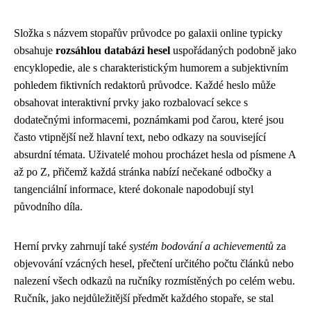
Složka s názvem stopařův průvodce po galaxii online typicky
obsahuje
rozsáhlou databázi hesel
uspořádaných podobně jako
encyklopedie, ale s charakteristickým humorem a subjektivním
pohledem fiktivních redaktorů průvodce. Každé heslo může
obsahovat interaktivní prvky jako rozbalovací sekce s
dodatečnými informacemi, poznámkami pod čarou, které jsou
často vtipnější než hlavní text, nebo odkazy na související
absurdní témata. Uživatelé mohou procházet hesla od písmene A
až po Z, přičemž každá stránka nabízí nečekané odbočky a
tangenciální informace, které dokonale napodobují styl
původního díla.
Herní prvky zahrnují také
systém bodování a achievementů
za
objevování vzácných hesel, přečtení určitého počtu článků nebo
nalezení všech odkazů na ručníky rozmístěných po celém webu.
Ručník, jako nejdůležitější předmět každého stopaře, se stal