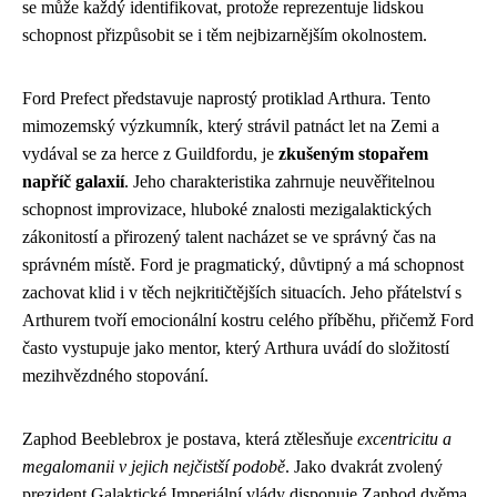
se může každý identifikovat, protože reprezentuje lidskou
schopnost přizpůsobit se i těm nejbizarnějším okolnostem.
Ford Prefect představuje naprostý protiklad Arthura. Tento
mimozemský výzkumník, který strávil patnáct let na Zemi a
vydával se za herce z Guildfordu, je
zkušeným stopařem
napříč galaxií
. Jeho charakteristika zahrnuje neuvěřitelnou
schopnost improvizace, hluboké znalosti mezigalaktických
zákonitostí a přirozený talent nacházet se ve správný čas na
správném místě. Ford je pragmatický, důvtipný a má schopnost
zachovat klid i v těch nejkritičtějších situacích. Jeho přátelství s
Arthurem tvoří emocionální kostru celého příběhu, přičemž Ford
často vystupuje jako mentor, který Arthura uvádí do složitostí
mezihvězdného stopování.
Zaphod Beeblebrox je postava, která ztělesňuje
excentricitu a
megalomanii v jejich nejčistší podobě
. Jako dvakrát zvolený
prezident Galaktické Imperiální vlády disponuje Zaphod dvěma