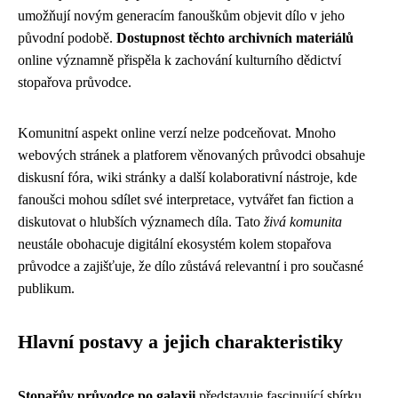
umožňují novým generacím fanouškům objevit dílo v jeho
původní podobě.
Dostupnost těchto archivních materiálů
online významně přispěla k zachování kulturního dědictví
stopařova průvodce.
Komunitní aspekt online verzí nelze podceňovat. Mnoho
webových stránek a platforem věnovaných průvodci obsahuje
diskusní fóra, wiki stránky a další kolaborativní nástroje, kde
fanoušci mohou sdílet své interpretace, vytvářet fan fiction a
diskutovat o hlubších významech díla. Tato
živá komunita
neustále obohacuje digitální ekosystém kolem stopařova
průvodce a zajišťuje, že dílo zůstává relevantní i pro současné
publikum.
Hlavní postavy a jejich charakteristiky
Stopařův průvodce po galaxii
představuje fascinující sbírku