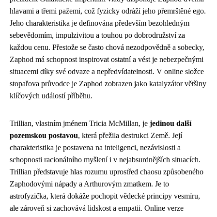
hlavami a třemi pažemi, což fyzicky odráží jeho přemrštěné ego.
Jeho charakteristika je definována především bezohledným
sebevědomím, impulzivitou a touhou po dobrodružství za
každou cenu. Přestože se často chová nezodpovědně a sobecky,
Zaphod má schopnost inspirovat ostatní a vést je nebezpečnými
situacemi díky své odvaze a nepředvídatelnosti. V online složce
stopařova průvodce je Zaphod zobrazen jako katalyzátor většiny
klíčových událostí příběhu.
Trillian, vlastním jménem Tricia McMillan, je
jedinou další
pozemskou postavou
, která přežila destrukci Země. Její
charakteristika je postavena na inteligenci, nezávislosti a
schopnosti racionálního myšlení i v nejabsurdnějších situacích.
Trillian představuje hlas rozumu uprostřed chaosu způsobeného
Zaphodovými nápady a Arthurovým zmatkem. Je to
astrofyzička, která dokáže pochopit vědecké principy vesmíru,
ale zároveň si zachovává lidskost a empatii. Online verze