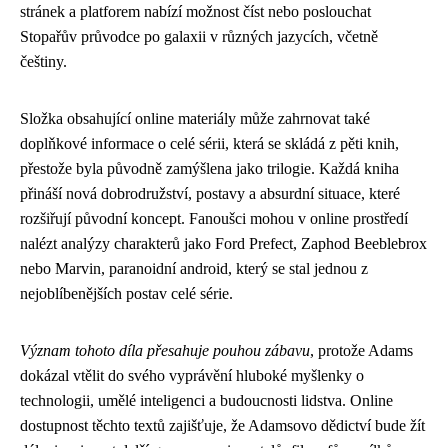
stránek a platforem nabízí možnost číst nebo poslouchat
Stopařův průvodce po galaxii v různých jazycích, včetně
češtiny.
Složka obsahující online materiály může zahrnovat také
doplňkové informace o celé sérii, která se skládá z pěti knih,
přestože byla původně zamýšlena jako trilogie. Každá kniha
přináší nová dobrodružství, postavy a absurdní situace, které
rozšiřují původní koncept. Fanoušci mohou v online prostředí
nalézt analýzy charakterů jako Ford Prefect, Zaphod Beeblebrox
nebo Marvin, paranoidní android, který se stal jednou z
nejoblíbenějších postav celé série.
Význam tohoto díla přesahuje pouhou zábavu
, protože Adams
dokázal vtělit do svého vyprávění hluboké myšlenky o
technologii, umělé inteligenci a budoucnosti lidstva. Online
dostupnost těchto textů zajišťuje, že Adamsovo dědictví bude žít