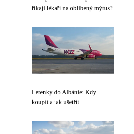
říkají lékaři na oblíbený mýtus?
Letenky do Albánie: Kdy
koupit a jak ušetřit