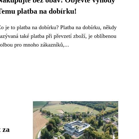
Nakupujte bez obav: Objevte výhody
Temu platba na dobírku!
o je to platba na dobírku? Platba na dobírku, někdy
azývaná také platba při převzetí zboží, je oblíbenou
olbou pro mnoho zákazníků,...
 za