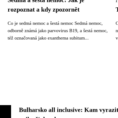
Sedmá a šestá nemoc: Jak je
rozpoznat a kdy zpozornět
Co je sedmá nemoc a šestá nemoc Sedmá nemoc,
C
odborně známá jako parvovirus B19, a šestá nemoc,
n
též označovaná jako exanthema subitum...
v
Bulharsko all inclusive: Kam vyrazit