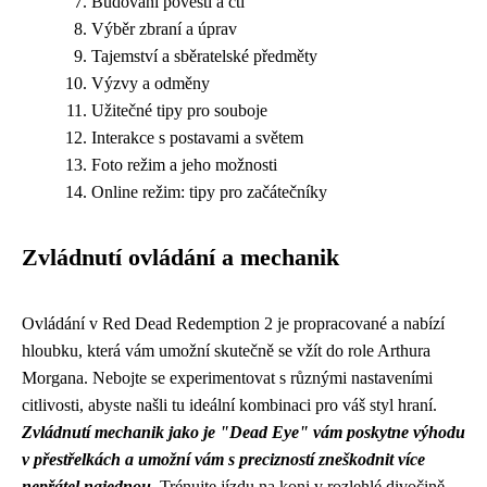
Budování pověsti a cti
Výběr zbraní a úprav
Tajemství a sběratelské předměty
Výzvy a odměny
Užitečné tipy pro souboje
Interakce s postavami a světem
Foto režim a jeho možnosti
Online režim: tipy pro začátečníky
Zvládnutí ovládání a mechanik
Ovládání v Red Dead Redemption 2 je propracované a nabízí
hloubku, která vám umožní skutečně se vžít do role Arthura
Morgana. Nebojte se experimentovat s různými nastaveními
citlivosti, abyste našli tu ideální kombinaci pro váš styl hraní.
Zvládnutí mechanik jako je "Dead Eye" vám poskytne výhodu
v přestřelkách a umožní vám s precizností zneškodnit více
nepřátel najednou.
Trénujte jízdu na koni v rozlehlé divočině,