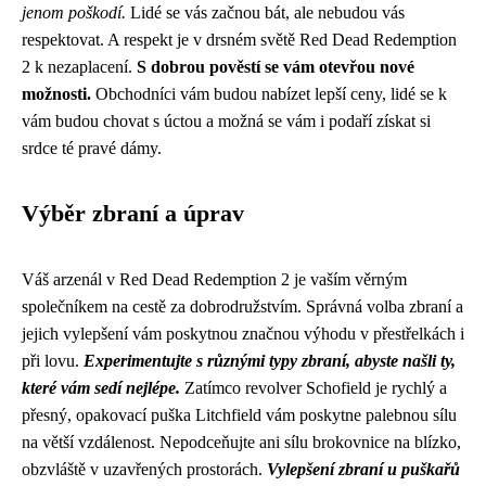
jenom poškodí.
Lidé se vás začnou bát, ale nebudou vás
respektovat. A respekt je v drsném světě Red Dead Redemption
2 k nezaplacení.
S dobrou pověstí se vám otevřou nové
možnosti.
Obchodníci vám budou nabízet lepší ceny, lidé se k
vám budou chovat s úctou a možná se vám i podaří získat si
srdce té pravé dámy.
Výběr zbraní a úprav
Váš arzenál v Red Dead Redemption 2 je vaším věrným
společníkem na cestě za dobrodružstvím. Správná volba zbraní a
jejich vylepšení vám poskytnou značnou výhodu v přestřelkách i
při lovu.
Experimentujte s různými typy zbraní, abyste našli ty,
které vám sedí nejlépe.
Zatímco revolver Schofield je rychlý a
přesný, opakovací puška Litchfield vám poskytne palebnou sílu
na větší vzdálenost. Nepodceňujte ani sílu brokovnice na blízko,
obzvláště v uzavřených prostorách.
Vylepšení zbraní u puškařů