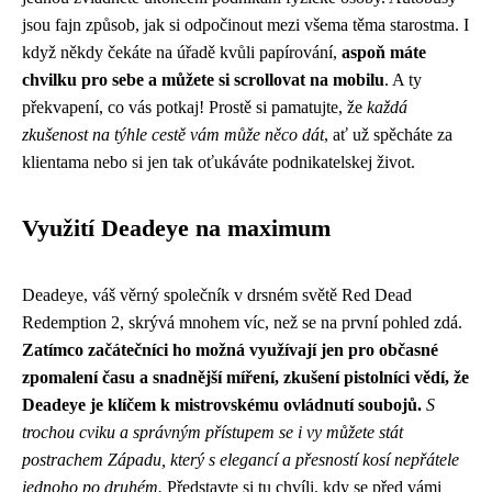
jsou fajn způsob, jak si odpočinout mezi všema těma starostma. I
když někdy čekáte na úřadě kvůli papírování,
aspoň máte
chvilku pro sebe a můžete si scrollovat na mobilu
. A ty
překvapení, co vás potkaj! Prostě si pamatujte, že
každá
zkušenost na týhle cestě vám může něco dát
, ať už spěcháte za
klientama nebo si jen tak oťukáváte podnikatelskej život.
Využití Deadeye na maximum
Deadeye, váš věrný společník v drsném světě Red Dead
Redemption 2, skrývá mnohem víc, než se na první pohled zdá.
Zatímco začátečníci ho možná využívají jen pro občasné
zpomalení času a snadnější míření, zkušení pistolníci vědí, že
Deadeye je klíčem k mistrovskému ovládnutí soubojů.
S
trochou cviku a správným přístupem se i vy můžete stát
postrachem Západu, který s elegancí a přesností kosí nepřátele
jednoho po druhém.
Představte si tu chvíli, kdy se před vámi