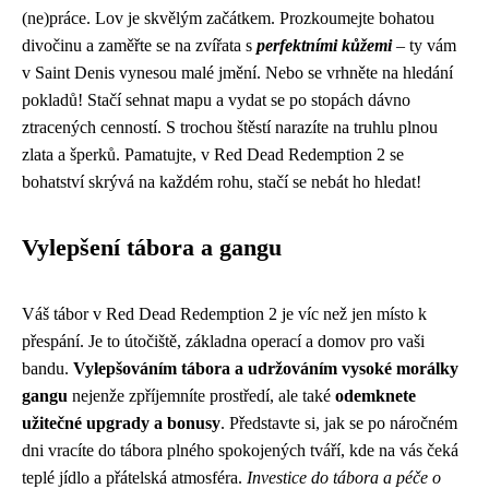
(ne)práce. Lov je skvělým začátkem. Prozkoumejte bohatou
divočinu a zaměřte se na zvířata s
perfektními kůžemi
– ty vám
v Saint Denis vynesou malé jmění. Nebo se vrhněte na hledání
pokladů! Stačí sehnat mapu a vydat se po stopách dávno
ztracených cenností. S trochou štěstí narazíte na truhlu plnou
zlata a šperků. Pamatujte, v Red Dead Redemption 2 se
bohatství skrývá na každém rohu, stačí se nebát ho hledat!
Vylepšení tábora a gangu
Váš tábor v Red Dead Redemption 2 je víc než jen místo k
přespání. Je to útočiště, základna operací a domov pro vaši
bandu.
Vylepšováním tábora a udržováním vysoké morálky
gangu
nejenže zpříjemníte prostředí, ale také
odemknete
užitečné upgrady a bonusy
. Představte si, jak se po náročném
dni vracíte do tábora plného spokojených tváří, kde na vás čeká
teplé jídlo a přátelská atmosféra.
Investice do tábora a péče o