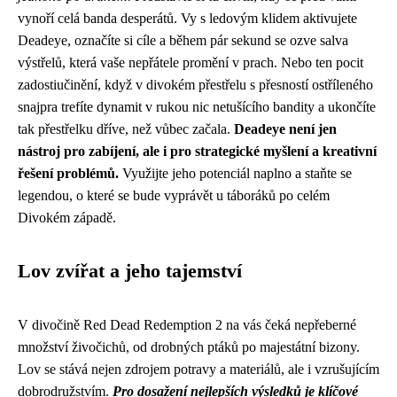
vynoří celá banda desperátů. Vy s ledovým klidem aktivujete
Deadeye, označíte si cíle a během pár sekund se ozve salva
výstřelů, která vaše nepřátele promění v prach. Nebo ten pocit
zadostiučinění, když v divokém přestřelu s přesností ostříleného
snajpra trefíte dynamit v rukou nic netušícího bandity a ukončíte
tak přestřelku dříve, než vůbec začala.
Deadeye není jen
nástroj pro zabíjení, ale i pro strategické myšlení a kreativní
řešení problémů.
Využijte jeho potenciál naplno a staňte se
legendou, o které se bude vyprávět u táboráků po celém
Divokém západě.
Lov zvířat a jeho tajemství
V divočině Red Dead Redemption 2 na vás čeká nepřeberné
množství živočichů, od drobných ptáků po majestátní bizony.
Lov se stává nejen zdrojem potravy a materiálů, ale i vzrušujícím
dobrodružstvím.
Pro dosažení nejlepších výsledků je klíčové