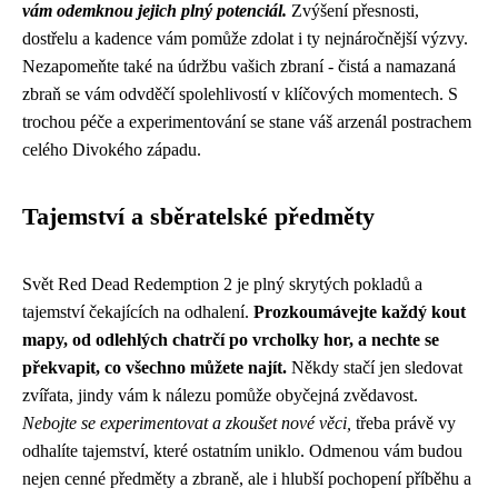
vám odemknou jejich plný potenciál.
Zvýšení přesnosti,
dostřelu a kadence vám pomůže zdolat i ty nejnáročnější výzvy.
Nezapomeňte také na údržbu vašich zbraní - čistá a namazaná
zbraň se vám odvděčí spolehlivostí v klíčových momentech. S
trochou péče a experimentování se stane váš arzenál postrachem
celého Divokého západu.
Tajemství a sběratelské předměty
Svět Red Dead Redemption 2 je plný skrytých pokladů a
tajemství čekajících na odhalení.
Prozkoumávejte každý kout
mapy, od odlehlých chatrčí po vrcholky hor, a nechte se
překvapit, co všechno můžete najít.
Někdy stačí jen sledovat
zvířata, jindy vám k nálezu pomůže obyčejná zvědavost.
Nebojte se experimentovat a zkoušet nové věci,
třeba právě vy
odhalíte tajemství, které ostatním uniklo. Odmenou vám budou
nejen cenné předměty a zbraně, ale i hlubší pochopení příběhu a