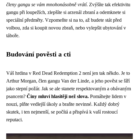
členy gangu se vám mnohonásobně vrátí
. Zvýšíte tak efektivitu
gangu při loupežích, zlepšíte si arzenál zbraní a odemknete si
speciální předměty. Vzpomeňte si na to, až budete stát před
volbou, zda si koupit novou zbraň, nebo vylepšit ubytování v
táboře.
Budování pověsti a cti
Váš hrdina v Red Dead Redemption 2 není jen tak někdo. Je to
Arthur Morgan, člen gangu Van der Linde, a jeho pověst se šíří
jako stepní požár. Jak se ale stanete respektovaným a obávaným
psancem?
Činy mluví hlasitěji než slova.
Pomáhejte lidem v
nouzi, plňte vedlejší úkoly a braňte nevinné. Každý dobrý
skutek, i ten nejmenší, se počítá a přispívá k vaší rostoucí
reputaci.