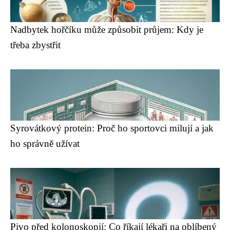
Nadbytek hořčíku může způsobit průjem: Kdy je
třeba zbystřit
Syrovátkový protein: Proč ho sportovci milují a jak
ho správně užívat
Pivo před kolonoskopií: Co říkají lékaři na oblíbený