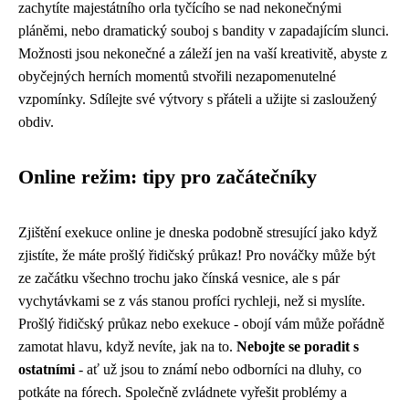
zachytíte majestátního orla tyčícího se nad nekonečnými
pláněmi, nebo dramatický souboj s bandity v zapadajícím slunci.
Možnosti jsou nekonečné a záleží jen na vaší kreativitě, abyste z
obyčejných herních momentů stvořili nezapomenutelné
vzpomínky. Sdílejte své výtvory s přáteli a užijte si zasloužený
obdiv.
Online režim: tipy pro začátečníky
Zjištění exekuce online je dneska podobně stresující jako když
zjistíte, že máte prošlý řidičský průkaz! Pro nováčky může být
ze začátku všechno trochu jako čínská vesnice, ale s pár
vychytávkami se z vás stanou profíci rychleji, než si myslíte.
Prošlý řidičský průkaz
nebo exekuce - obojí vám může pořádně
zamotat hlavu, když nevíte, jak na to.
Nebojte se poradit s
ostatními
- ať už jsou to známí nebo odborníci na dluhy, co
potkáte na fórech. Společně zvládnete vyřešit problémy a