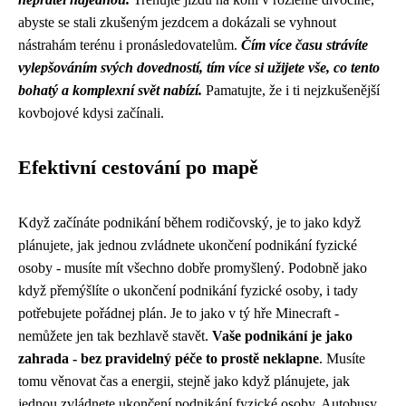
abyste se stali zkušeným jezdcem a dokázali se vyhnout
nástrahám terénu i pronásledovatelům.
Čím více času strávíte
vylepšováním svých dovedností, tím více si užijete vše, co tento
bohatý a komplexní svět nabízí.
Pamatujte, že i ti nejzkušenější
kovbojové kdysi začínali.
Efektivní cestování po mapě
Když začínáte podnikání během rodičovský, je to jako když
plánujete, jak jednou zvládnete ukončení podnikání fyzické
osoby - musíte mít všechno dobře promyšlený. Podobně jako
když
přemýšlíte o ukončení podnikání fyzické osoby
, i tady
potřebujete pořádnej plán. Je to jako v tý hře Minecraft -
nemůžete jen tak bezhlavě stavět.
Vaše podnikání je jako
zahrada - bez pravidelný péče to prostě neklapne
. Musíte
tomu věnovat čas a energii, stejně jako když plánujete, jak
jednou zvládnete ukončení podnikání fyzické osoby. Autobusy