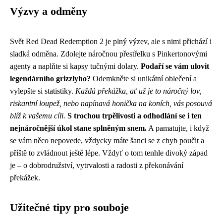
Výzvy a odměny
Svět Red Dead Redemption 2 je plný výzev, ale s nimi přichází i
sladká odměna. Zdolejte náročnou přestřelku s Pinkertonovými
agenty a naplňte si kapsy tučnými dolary.
Podaří se vám ulovit
legendárního grizzlyho?
Odemkněte si unikátní oblečení a
vylepšte si statistiky.
Každá překážka, ať už je to náročný lov,
riskantní loupež, nebo napínavá honička na koních, vás posouvá
blíž k vašemu cíli.
S trochou trpělivosti a odhodlání se i ten
nejnáročnější úkol stane splněným snem.
A pamatujte, i když
se vám něco nepovede, vždycky máte šanci se z chyb poučit a
příště to zvládnout ještě lépe. Vždyť o tom tenhle divoký západ
je – o dobrodružství, vytrvalosti a radosti z překonávání
překážek.
Užitečné tipy pro souboje